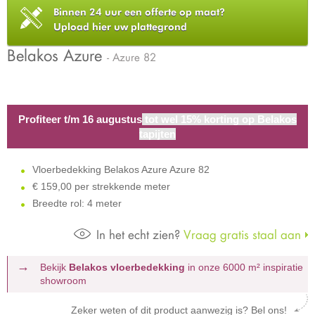
Binnen 24 uur een offerte op maat?
Upload hier uw plattegrond
Belakos Azure
- Azure 82
Profiteer t/m 16 augustus
tot wel 15% korting op Belakos
tapijten
Vloerbedekking Belakos Azure Azure 82
€
159,00 per strekkende meter
Breedte rol: 4 meter
In het echt zien?
Vraag gratis staal aan
Bekijk
Belakos vloerbedekking
in onze 6000 m²
inspiratie
showroom
Zeker weten of dit product aanwezig is? Bel ons!