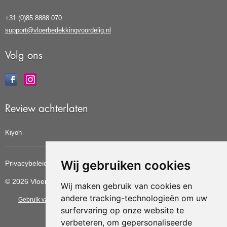
+31 (0)85 8888 070
support@vloerbedekkingvoordelig.nl
Volg ons
Review achterlaten
Kiyoh
Wij gebruiken cookies
Privacybeleid
Cookiebeleid
Update cookies voorkeuren
© 2026 Vloerbedekkingvoordelig
Wij maken gebruik van cookies en
andere tracking-technologieën om uw
Gebruik van deze site betekent dat u de
algemene voorwaarden
van CBW
surfervaring op onze website te
erkende woonwinkels accepteert.
verbeteren, om gepersonaliseerde