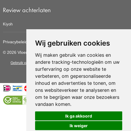
Review achterlaten
Kiyoh
Wij gebruiken cookies
Privacybeleid
Cookiebeleid
Update cookies voorkeuren
© 2026 Vloerbedekkingvoordelig
Wij maken gebruik van cookies en
andere tracking-technologieën om uw
Gebruik van deze site betekent dat u de
algemene voorwaarden
van CBW
surfervaring op onze website te
erkende woonwinkels accepteert.
verbeteren, om gepersonaliseerde
inhoud en advertenties te tonen, om
ons websiteverkeer te analyseren en
om te begrijpen waar onze bezoekers
vandaan komen.
Vloerenvoordelig.nl is een onderdeel van
Ik ga akkoord
Ik weiger