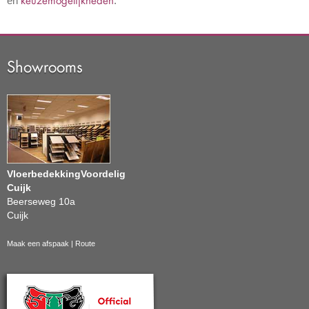
keuzemogelijkheden
en
.
Showrooms
VloerbedekkingVoordelig
Cuijk
Beerseweg 10a
Cuijk
Maak een afspaak
|
Route