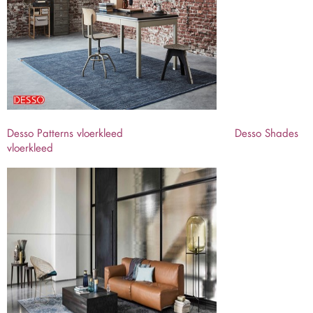
Desso Patterns vloerkleed
Desso Shades
vloerkleed