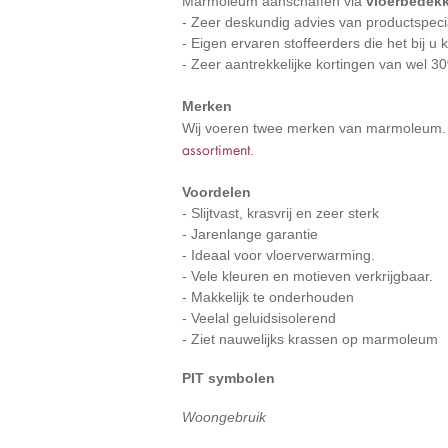
Marmoleum aanschaffen via
vloerbedekk
- Zeer deskundig advies van productspeci
- Eigen ervaren stoffeerders die het bij 
- Zeer aantrekkelijke kortingen van wel 
Merken
Wij voeren twee merken van marmoleum. Di
assortiment
.
Voordelen
- Slijtvast, krasvrij en zeer sterk
- Jarenlange garantie
- Ideaal voor vloerverwarming.
- Vele kleuren en motieven verkrijgbaar.
- Makkelijk te onderhouden
- Veelal geluidsisolerend
- Ziet nauwelijks krassen op marmoleum
PIT symbolen
Woongebruik