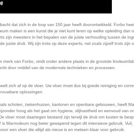
acht dat zich in de loop van 150 jaar heeft doorontwikkeld. Forbo hee
m maken is een kunst die je niet kunt leren op welke opleiding dan 
 zijn meesters in het bepalen van de juiste verhouding tussen de ingred
e juiste druk. Wij zijn trots op deze experts, net zoals zijzelf trots zi
merk van Forbo, vindt onder andere plaats in de grootste linoleumfabr
rwerkt door middel van de modernste technieken en processen.
eelt zich af op de vloer. Uw vloer moet dus bij goede reiniging en corr
trouwbare oplossingen.
zoals scholen, ziekenhuizen, kantoren en openbare gebouwen, heeft 
ijzonder hoog als het gaat om hygiene, slijtvastheid en eenvoud van o
e vloer moet daartegen bestand zijn terwijl de druk om kosten te bes
2
is Marmoleum nog beter gewapend tegen dit intensieve gebruik. Vuil, s
or een vloer die altijd als nieuw is en meteen klaar voor gebruik.