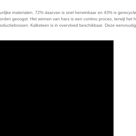
jke materialen, 72% daarvan is snel herwinbaar en 43% is gerecyclede
rden geoogst. Het winnen van hars is een continu proces, terwijl het 
productiebossen. Kalksteen is in overvloed beschikbaar. Deze eenvoudi