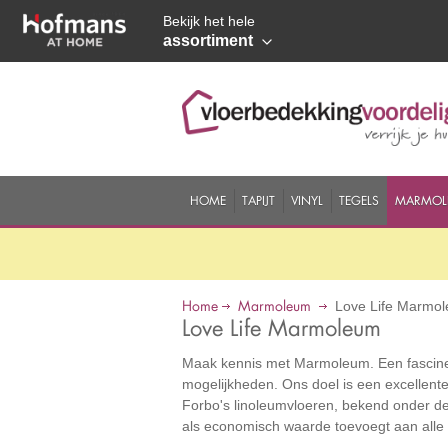
Bekijk het hele
assortiment
HOME
TAPIJT
VINYL
TEGELS
MARMOL
Home
Marmoleum
Love Life Marmo
Love Life Marmoleum
Maak kennis met Marmoleum. Een fascine
mogelijkheden. Ons doel is een excellent
Forbo's linoleumvloeren, bekend onder d
als economisch waarde toevoegt aan alle 