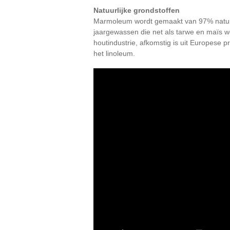
Natuurlijke grondstoffen
Marmoleum wordt gemaakt van 97% natuurli
jaargewassen die net als tarwe en maïs wo
houtindustrie, afkomstig is uit Europese 
het linoleum.