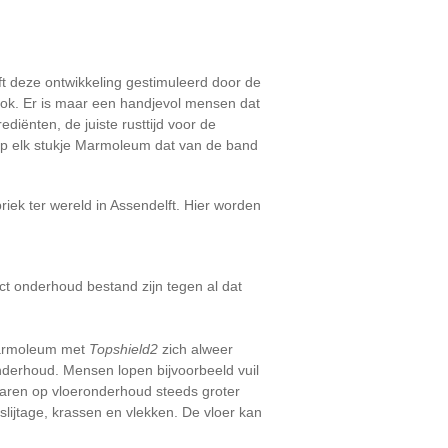
ft deze ontwikkeling gestimuleerd door de
ook. Er is maar een handjevol mensen dat
iënten, de juiste rusttijd voor de
jn op elk stukje Marmoleum dat van de band
iek ter wereld in Assendelft. Hier worden
ect onderhoud bestand zijn tegen al dat
Marmoleum met
Topshield2
zich alweer
nderhoud. Mensen lopen bijvoorbeeld vuil
paren op vloeronderhoud steeds groter
lijtage, krassen en vlekken. De vloer kan