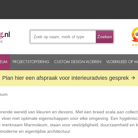
Zoeken
EUM
PROJECTSTOFFERING
CUSTOM DESIGN-VLOEREN
VLOERKLEED OP 
Plan hier een afspraak voor interieuradvies gesprek
leum
rende wereld van kleuren en dessins. Met een breed scala aan colle
e vloer met optimale eigenschappen voor elke omgeving. Een hygiënisch
e merknaam Marmoleum, staan voor veelzijdigheid, duurzaamheid en kr
moderne en eigentijdse architectuur.