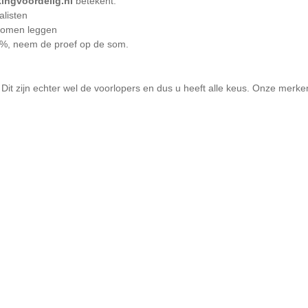
ingvoordelig.nl
betekent:
alisten
u komen leggen
30%, neem de proef op de som.
t zijn echter wel de voorlopers en dus u heeft alle keus. Onze merken