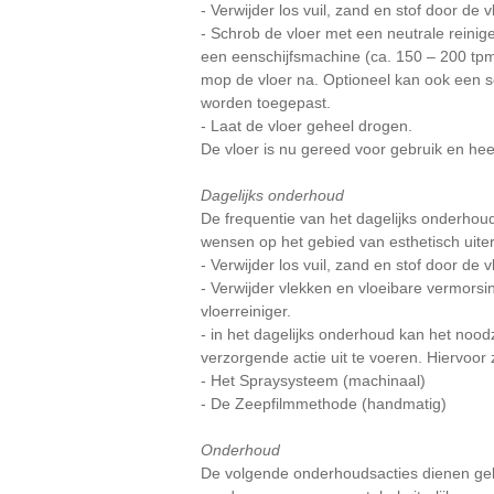
- Verwijder los vuil, zand en stof door de 
- Schrob de vloer met een neutrale reiniger
een eenschijfsmachine (ca. 150 – 200 tpm)
mop de vloer na. Optioneel kan ook een 
worden toegepast.
- Laat de vloer geheel drogen.
De vloer is nu gereed voor gebruik en he
Dagelijks onderhoud
De frequentie van het dagelijks onderhoud
wensen op het gebied van esthetisch uiter
- Verwijder los vuil, zand en stof door de v
- Verwijder vlekken en vloeibare vermors
vloerreiniger.
- in het dagelijks onderhoud kan het noo
verzorgende actie uit te voeren. Hiervoor
- Het Spraysysteem (machinaal)
- De Zeepfilmmethode (handmatig)
Onderhoud
De volgende onderhoudsacties dienen gebr