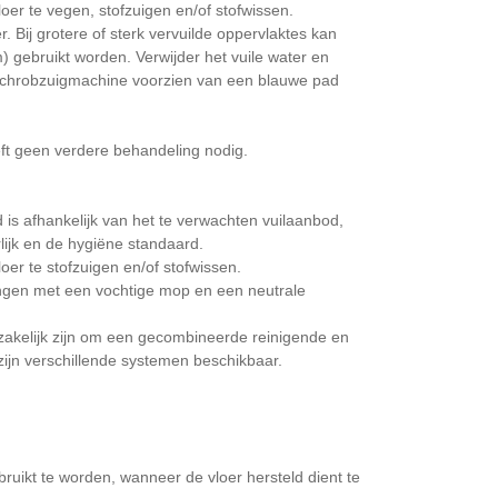
vloer te vegen, stofzuigen en/of stofwissen.
. Bij grotere of sterk vervuilde oppervlaktes kan
 gebruikt worden. Verwijder het vuile water en
schrobzuigmachine voorzien van een blauwe pad
eft geen verdere behandeling nodig.
 is afhankelijk van het te verwachten vuilaanbod,
lijk en de hygiëne standaard.
loer te stofzuigen en/of stofwissen.
ingen met een vochtige mop en een neutrale
dzakelijk zijn om een gecombineerde reinigende en
 zijn verschillende systemen beschikbaar.
uikt te worden, wanneer de vloer hersteld dient te