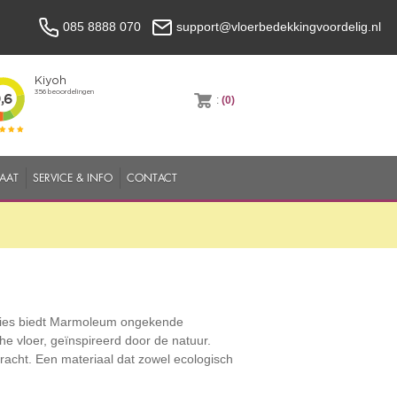
085 8888 070
support@vloerbedekkingvoordelig.nl
:
(0)
MAAT
SERVICE & INFO
CONTACT
cties biedt Marmoleum ongekende
e vloer, geïnspireerd door de natuur.
acht. Een materiaal dat zowel ecologisch