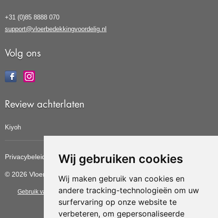
+31 (0)85 8888 070
support@vloerbedekkingvoordelig.nl
Volg ons
Review achterlaten
Kiyoh
Wij gebruiken cookies
Privacybeleid
Cookiebeleid
Update cookies voorkeuren
© 2026 Vloerbedekkingvoordelig
Wij maken gebruik van cookies en
andere tracking-technologieën om uw
Gebruik van deze site betekent dat u de
algemene voorwaarden
van CBW
surfervaring op onze website te
erkende woonwinkels accepteert.
verbeteren, om gepersonaliseerde