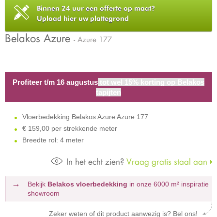
Binnen 24 uur een offerte op maat?
Upload hier uw plattegrond
Belakos Azure
- Azure 177
Profiteer t/m 16 augustus
tot wel 15% korting op Belakos
tapijten
Vloerbedekking Belakos Azure Azure 177
€
159,00 per strekkende meter
Breedte rol: 4 meter
In het echt zien?
Vraag gratis staal aan
Bekijk
Belakos vloerbedekking
in onze 6000 m²
inspiratie
showroom
Zeker weten of dit product aanwezig is? Bel ons!