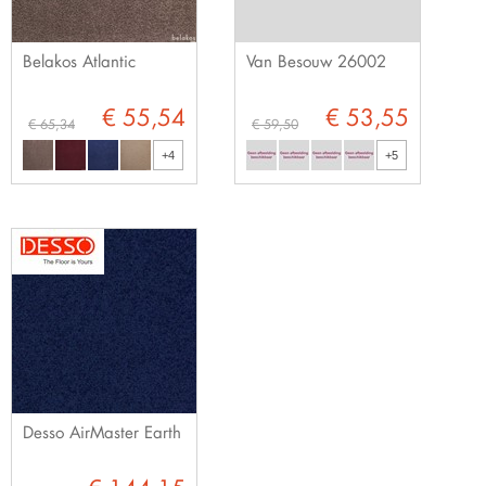
Belakos Atlantic
Van Besouw 26002
€ 55,54
€ 53,55
€ 65,34
€ 59,50
+4
+5
Desso AirMaster Earth