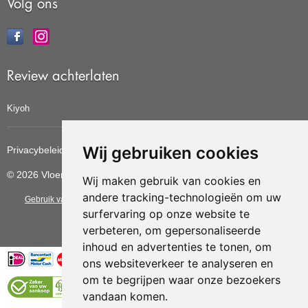
Volg ons
Review achterlaten
Kiyoh
Wij gebruiken cookies
Privacybeleid
Cookiebeleid
Update cookies voorkeuren
© 2026 Vloerbedekkingvoordelig
Wij maken gebruik van cookies en
andere tracking-technologieën om uw
Gebruik van deze site betekent dat u de
algemene voorwaarden
van CBW
surfervaring op onze website te
erkende woonwinkels accepteert.
verbeteren, om gepersonaliseerde
inhoud en advertenties te tonen, om
ons websiteverkeer te analyseren en
om te begrijpen waar onze bezoekers
vandaan komen.