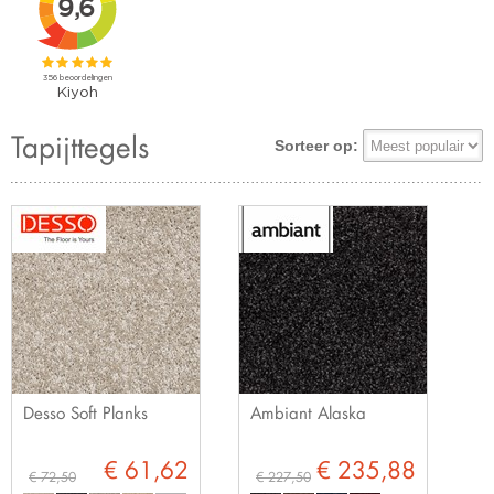
Tapijttegels
Sorteer op:
Desso Soft Planks
Ambiant Alaska
€ 61,62
€ 235,88
€ 72,50
€ 227,50