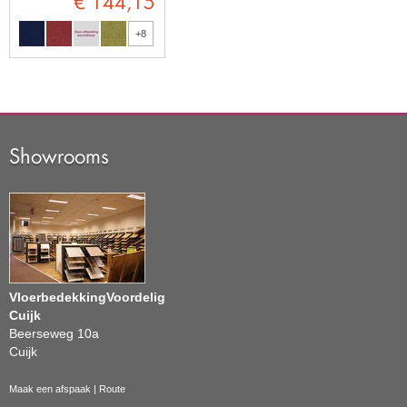
€ 144,15
+8
Showrooms
VloerbedekkingVoordelig
Cuijk
Beerseweg 10a
Cuijk
Maak een afspaak
|
Route