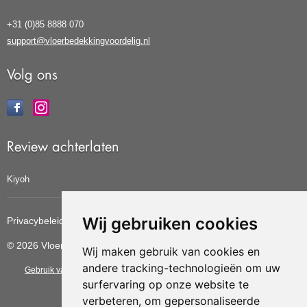
+31 (0)85 8888 070
support@vloerbedekkingvoordelig.nl
Volg ons
Review achterlaten
Kiyoh
Wij gebruiken cookies
Privacybeleid
Cookiebeleid
Update cookies voorkeuren
© 2026 Vloerbedekkingvoordelig
Wij maken gebruik van cookies en
andere tracking-technologieën om uw
Gebruik van deze site betekent dat u de
algemene voorwaarden
van CBW
surfervaring op onze website te
erkende woonwinkels accepteert.
verbeteren, om gepersonaliseerde