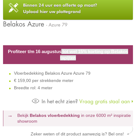
Binnen 24 uur een offerte op maat?
Upload hier uw plattegrond
Belakos Azure
- Azure 79
Profiteer t/m 16 augustus
tot wel 15% korting op Belakos
tapijten
Vloerbedekking Belakos Azure Azure 79
€
159,00 per strekkende meter
Breedte rol: 4 meter
In het echt zien?
Vraag gratis staal aan
Bekijk
Belakos vloerbedekking
in onze 6000 m²
inspiratie
showroom
Zeker weten of dit product aanwezig is? Bel ons!