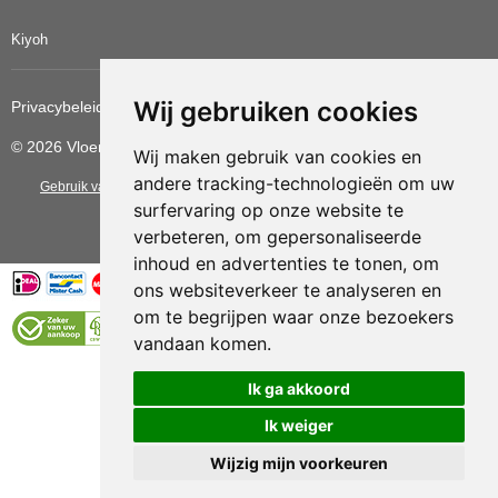
Kiyoh
Wij gebruiken cookies
Privacybeleid
Cookiebeleid
Update cookies voorkeuren
© 2026 Vloerbedekkingvoordelig
Wij maken gebruik van cookies en
andere tracking-technologieën om uw
Gebruik van deze site betekent dat u de
algemene voorwaarden
van CBW
surfervaring op onze website te
erkende woonwinkels accepteert.
verbeteren, om gepersonaliseerde
inhoud en advertenties te tonen, om
ons websiteverkeer te analyseren en
om te begrijpen waar onze bezoekers
vandaan komen.
Vloerenvoordelig.nl is een onderdeel van
Ik ga akkoord
Ik weiger
Wijzig mijn voorkeuren