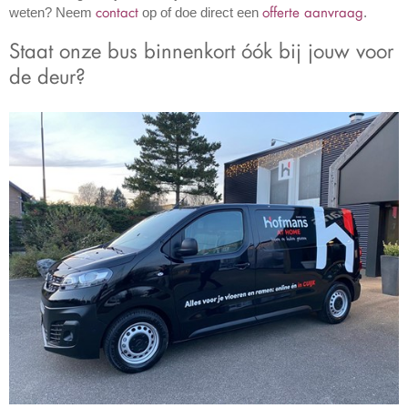
contact
offerte aanvraag
weten? Neem
op of doe direct een
.
Staat onze bus binnenkort óók bij jouw voor
de deur?