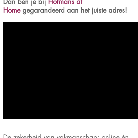
Dan ben je bij
Hofmans at
Home
gegarandeerd aan het juiste adres!
De zekerheid van vakmanschap: online én