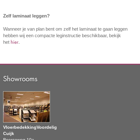
Zelf laminaat leggen?
Wanneer je van plan bent om zelf het laminaat te gaan leggen
hebben wij een compacte leginstructie beschikbaar, bekijk
hier
het
.
Showrooms
VloerbedekkingVoordelig
Cuijk
Beerseweg 10a