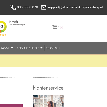
085 8888 070
support@vloerbedekkingvoordelig.nl
:
(0)
P MAAT
SERVICE & INFO
CONTACT
klantenservice