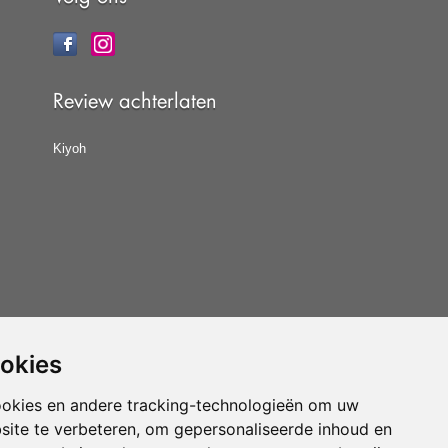
Review achterlaten
Kiyoh
ookies
at u de
algemene voorwaarden
van CBW erkende
woonwinkels accepteert.
ookies en andere tracking-technologieën om uw
site te verbeteren, om gepersonaliseerde inhoud en