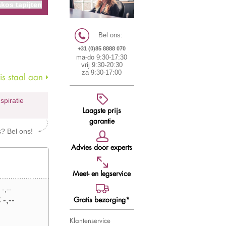
kos tapijten
Bel ons:
+31 (0)85 8888 070
ma-do 9:30-17:30
vrij 9:30-20:30
za 9:30-17:00
s staal aan
nspiratie
Laagste prijs
garantie
s? Bel ons!
Advies door experts
Meet- en legservice
 -,--
Gratis bezorging*
 -,--
Klantenservice