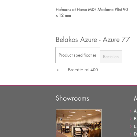
Hofmans at Home MDF Moderne Plint 90
x 12 mm
Belakos Azure - Azure 77
Product specificaties
Bestellen
Breedte rol
400
Showrooms
A
B
E
D