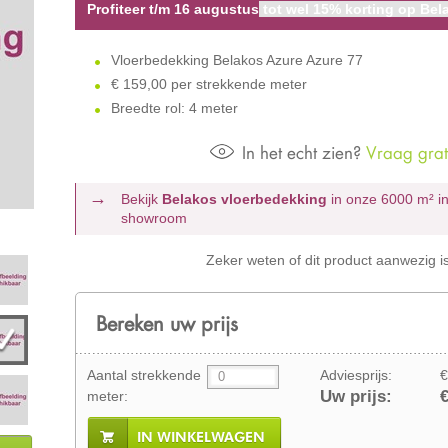
Profiteer t/m 16 augustus
tot wel 15% korting op Bela
Vloerbedekking Belakos Azure Azure 77
€
159,00 per strekkende meter
Breedte rol: 4 meter
In het echt zien?
Vraag grati
Bekijk
Belakos vloerbedekking
in onze 6000 m²
i
showroom
Zeker weten of dit product aanwezig i
Bereken uw prijs
Aantal strekkende
Adviesprijs:
€
Uw prijs:
€
meter:
IN WINKELWAGEN