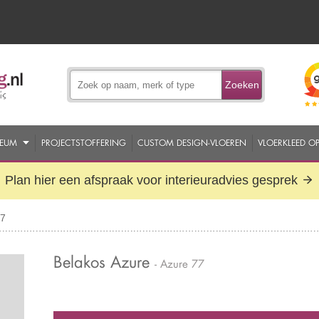
Zoeken
EUM
PROJECTSTOFFERING
CUSTOM DESIGN-VLOEREN
VLOERKLEED O
Plan hier een afspraak voor interieuradvies gesprek
77
Belakos Azure
- Azure 77