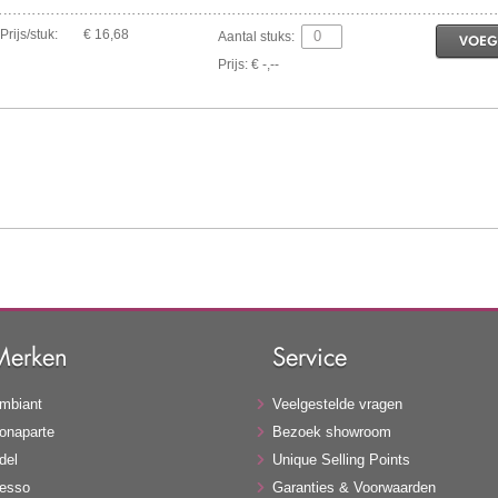
Prijs/stuk:
€ 16,68
Aantal stuks:
VOEG
Prijs: € -,--
Merken
Service
mbiant
Veelgestelde vragen
onaparte
Bezoek showroom
del
Unique Selling Points
esso
Garanties & Voorwaarden