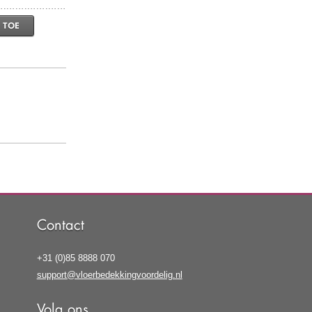
 TOE
Contact
+31 (0)85 8888 070
support@vloerbedekkingvoordelig.nl
Volg ons