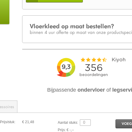
Vloerkleed op maat bestellen?
binnen 4 uur offerte op maat van onze productspecia
Bijpassende
ondervloer
of
legserv
essoires
Prijs/stuk:
€ 21,48
Aantal stuks:
VOEG
Prijs: € -,--