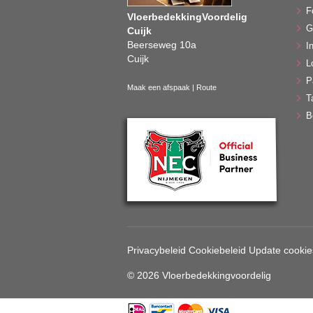
F
VloerbedekkingVoordelig
G
Cuijk
Beerseweg 10a
In
Cuijk
L
P
Maak een afspaak
|
Route
T
B
Privacybeleid
Cookiebeleid
Update cookie
© 2026 Vloerbedekkingvoordelig