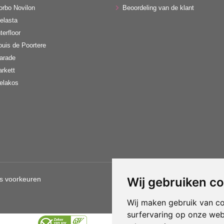
orbo Novilon
Beoordeling van de klant
elasta
terfloor
ouis de Poortere
arade
arkett
elakos
s voorkeuren
Wij gebruiken c
Gebruik van deze site betekent d
Wij maken gebruik van c
surfervaring op onze web