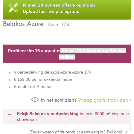
Binnen 24 uur een offerte op maat?
Upload hier uw plattegrond
Belakos Azure
- Azure 174
Profiteer t/m 16 augustus
tot wel 15% korting op Belakos
tapijten
Vloerbedekking Belakos Azure Azure 174
€
159,00 per strekkende meter
Breedte rol: 4 meter
In het echt zien?
Vraag gratis staal aan
Bekijk
Belakos vloerbedekking
in onze 6000 m²
inspiratie
showroom
Zeker weten of dit product aanwezig is? Bel ons!