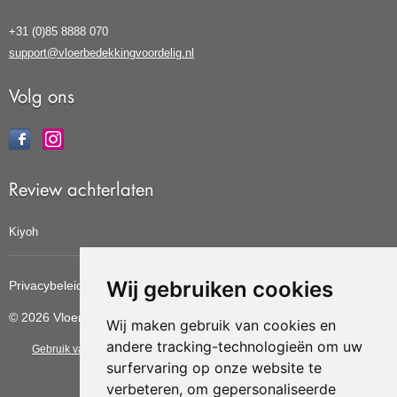
+31 (0)85 8888 070
support@vloerbedekkingvoordelig.nl
Volg ons
Review achterlaten
Kiyoh
Wij gebruiken cookies
Privacybeleid
Cookiebeleid
Update cookies voorkeuren
© 2026 Vloerbedekkingvoordelig
Wij maken gebruik van cookies en
andere tracking-technologieën om uw
Gebruik van deze site betekent dat u de
algemene voorwaarden
van CBW
surfervaring op onze website te
erkende woonwinkels accepteert.
verbeteren, om gepersonaliseerde