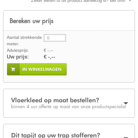
Zeker weten of dit product aanwezig is? Bel ons!
Bereken uw prijs
Aantal strekkende
meter:
Adviesprijs:
€ -,--
Uw prijs:
€ -,--
IN WINKELWAGEN
Vloerkleed op maat bestellen?
binnen 4 uur offerte op maat van onze productspecialist
Dit tapijt op uw trap stofferen?