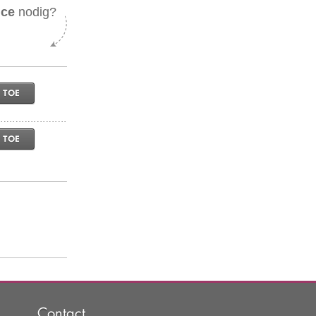
ice
nodig?
 TOE
 TOE
Contact