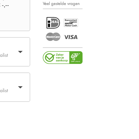
Veel gestelde vragen
 -,--
list
list