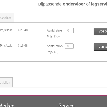
Bijpassende
ondervloer
of
legserv
essoires
Prijs/stuk:
€ 21,48
Aantal stuks:
VOEG
Prijs: € -,--
Prijs/stuk:
€ 16,68
Aantal stuks:
VOEG
Prijs: € -,--
estellen
Merken
Service