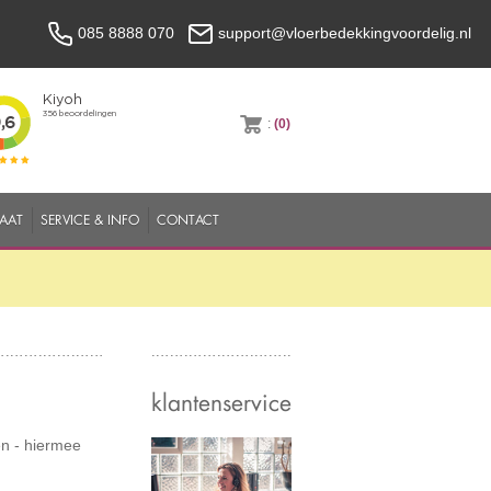
085 8888 070
support@vloerbedekkingvoordelig.nl
:
(0)
MAAT
SERVICE & INFO
CONTACT
klantenservice
en - hiermee