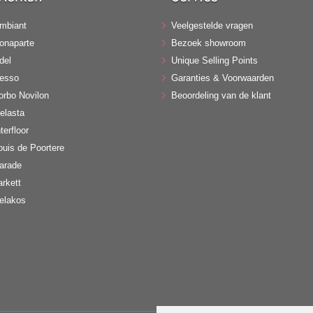
mbiant
Veelgestelde vragen
onaparte
Bezoek showroom
del
Unique Selling Points
esso
Garanties & Voorwaarden
orbo Novilon
Beoordeling van de klant
elasta
terfloor
ouis de Poortere
arade
arkett
elakos