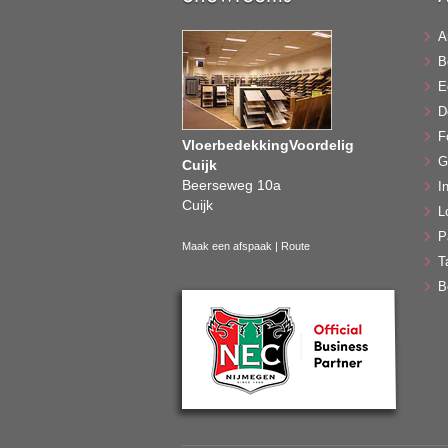
A
B
E
D
F
VloerbedekkingVoordelig
G
Cuijk
Beerseweg 10a
In
Cuijk
L
P
Maak een afspaak
|
Route
T
B