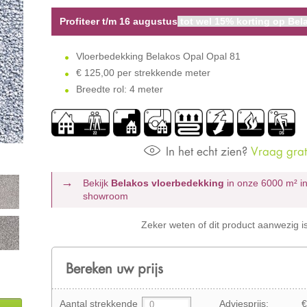
Profiteer t/m 16 augustus
tot wel 15% korting op Bela
Vloerbedekking Belakos Opal Opal 81
€
125,00 per strekkende meter
Breedte rol: 4 meter
In het echt zien?
Vraag grati
Bekijk
Belakos vloerbedekking
in onze 6000 m²
i
showroom
Zeker weten of dit product aanwezig i
Bereken uw prijs
Aantal strekkende
Adviesprijs:
€