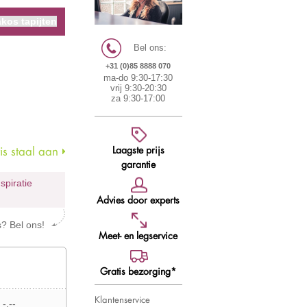
kos tapijten
Bel ons:
+31 (0)85 8888 070
ma-do 9:30-17:30
vrij 9:30-20:30
za 9:30-17:00
Laagste prijs
s staal aan
garantie
nspiratie
Advies door experts
s? Bel ons!
Meet- en legservice
Gratis bezorging*
Klantenservice
 -,--