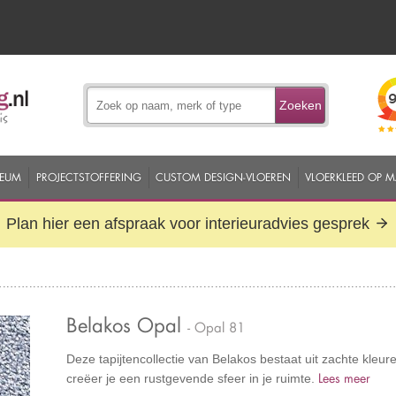
Zoeken
EUM
PROJECTSTOFFERING
CUSTOM DESIGN-VLOEREN
VLOERKLEED OP 
Plan hier een afspraak voor interieuradvies gesprek
Belakos Opal
- Opal 81
Deze tapijtencollectie van Belakos bestaat uit zachte kleur
Lees meer
creëer je een rustgevende sfeer in je ruimte.