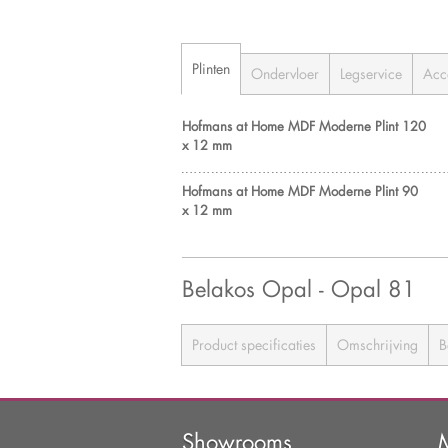
Plinten
Ondervloer
Legservice
Acc
Hofmans at Home MDF Moderne Plint 120
x 12 mm
Hofmans at Home MDF Moderne Plint 90
x 12 mm
Belakos Opal - Opal 81
Product specificaties
Omschrijving
B
Showrooms