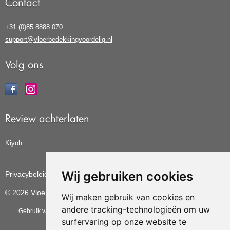
Contact
+31 (0)85 8888 070
support@vloerbedekkingvoordelig.nl
Volg ons
Review achterlaten
Kiyoh
Wij gebruiken cookies
Privacybeleid
Cookiebeleid
Update cookies voorkeuren
© 2026 Vloerbedekkingvoordelig
Wij maken gebruik van cookies en
andere tracking-technologieën om uw
Gebruik van deze site betekent dat u de
algemene voorwaarden
van CBW
surfervaring op onze website te
erkende woonwinkels accepteert.