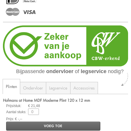
Bijpassende
ondervloer
of
legservice
nodig?
Plinten
Ondervloer
Legservice
Accessoires
Hofmans at Home MDF Moderne Plint 120 x 12 mm
Prijs/stuk:
€ 21,48
Aantal stuks:
Prijs: € -,--
VOEG TOE