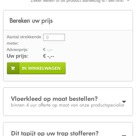
Zeker weten of dit product aanwezig is? Bel ons!
Bereken uw prijs
Aantal strekkende
meter:
Adviesprijs:
€ -,--
Uw prijs:
€ -,--
IN WINKELWAGEN
Vloerkleed op maat bestellen?
binnen 4 uur offerte op maat van onze productspecialist
Dit tapijt op uw trap stofferen?