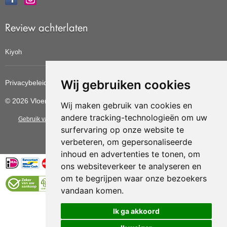
Review achterlaten
Kiyoh
Wij gebruiken cookies
Privacybeleid
Cookiebeleid
Update cookies voorkeuren
© 2026 Vloerbedekkingvoordelig
Wij maken gebruik van cookies en
andere tracking-technologieën om uw
Gebruik van deze site betekent dat u de
algemene voorwaarden
van CBW
surfervaring op onze website te
erkende woonwinkels accepteert.
verbeteren, om gepersonaliseerde
inhoud en advertenties te tonen, om
ons websiteverkeer te analyseren en
om te begrijpen waar onze bezoekers
vandaan komen.
Vloerenvoordelig.nl is een onderdeel van
Ik ga akkoord