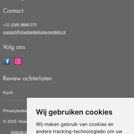
Contact
+31 (0)85 8888 070
support@vloerbedekkingvoordelig.nl
Volg ons
Review achterlaten
Kiyoh
Wij gebruiken cookies
Privacybeleid
Cookiebeleid
Update cookies voorkeuren
© 2026 Vloerbedekkingvoordelig
Wij maken gebruik van cookies en
andere tracking-technologieën om uw
Gebruik van deze site betekent dat u de
algemene voorwaarden
van CBW