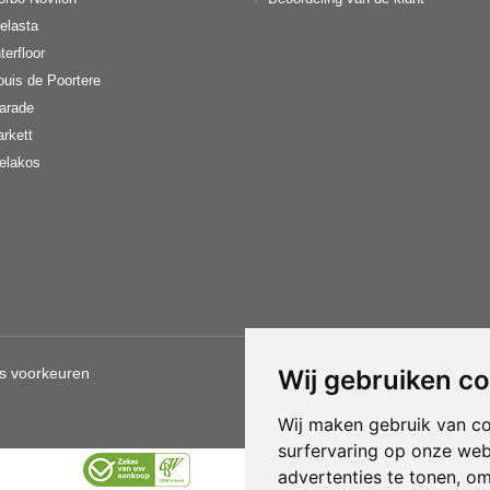
elasta
terfloor
ouis de Poortere
arade
arkett
elakos
s voorkeuren
Wij gebruiken c
Gebruik van deze site betekent d
Wij maken gebruik van c
surfervaring op onze web
advertenties te tonen, o