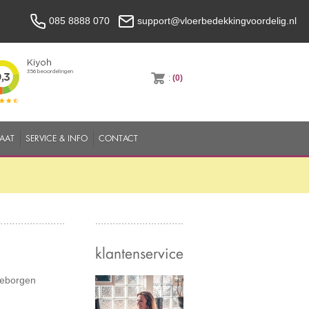
085 8888 070
support@vloerbedekkingvoordelig.nl
:
(0)
MAAT
SERVICE & INFO
CONTACT
klantenservice
 geborgen