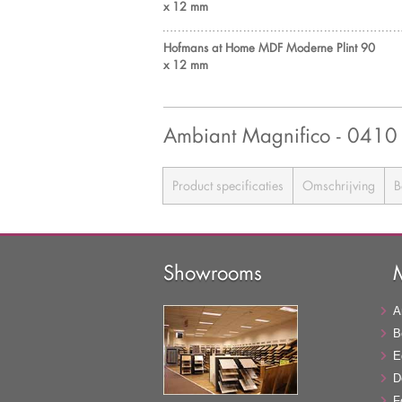
x 12 mm
Hofmans at Home MDF Moderne Plint 90
x 12 mm
Ambiant Magnifico - 04
Product specificaties
Omschrijving
B
Showrooms
A
B
E
D
F