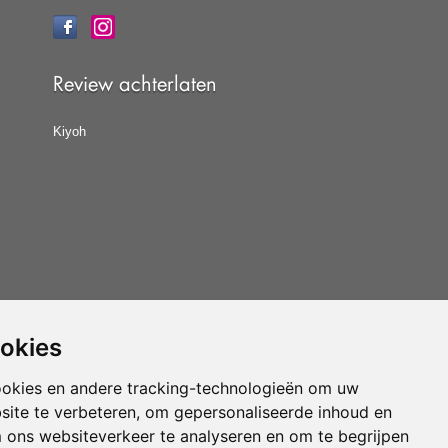
Review achterlaten
Kiyoh
ookies
at u de
algemene voorwaarden
van CBW erkende
woonwinkels accepteert.
ookies en andere tracking-technologieën om uw
site te verbeteren, om gepersonaliseerde inhoud en
Vloerenvoordelig.nl is een onderdeel van
m ons websiteverkeer te analyseren en om te begrijpen