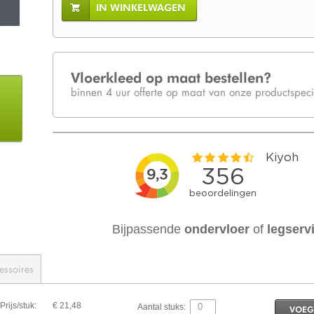
IN WINKELWAGEN
Vloerkleed op maat bestellen?
binnen 4 uur offerte op maat van onze productspecia
Bijpassende
ondervloer
of
legserv
essoires
Prijs/stuk:
€ 21,48
Aantal stuks:
VOEG