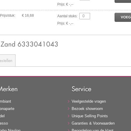
Prijs: € -,--
Prijs/stuk:
€ 16,68
Aantal stuks:
VOEG
Prijs: € -,--
10 Zand 6333041043
estellen
Merken
Service
mbiant
Veelgestelde vragen
onaparte
Bezoek showroom
del
Unique Selling Points
esso
Garanties & Voorwaarden
orbo Novilon
Beoordeling van de klant