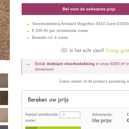
Bel voor de scherpste prijs
Vloerbedekking Ambiant Magnifico 0410 Zand 6333
€
339,95 per strekkende meter
Breedte rol: 4 meter
In het echt zien?
Vraag grati
Bekijk
Ambiant vloerbedekking
in onze 6000 m²
i
showroom
Zeker weten of dit product aanwezig i
Bereken uw prijs
Aantal strekkende
Adviesprijs:
€
Uw prijs:
€
meter: