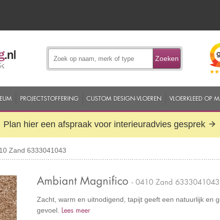
Zoeken
EUM
PROJECTSTOFFERING
CUSTOM DESIGN-VLOEREN
VLOERKLEED OP 
Plan hier een afspraak voor interieuradvies gesprek
410 Zand 6333041043
Ambiant Magnifico
- 0410 Zand 6333041043
Zacht, warm en uitnodigend, tapijt geeft een natuurlijk en
Lees meer
gevoel.