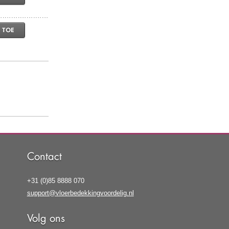
 TOE
Contact
+31 (0)85 8888 070
support@vloerbedekkingvoordelig.nl
Volg ons