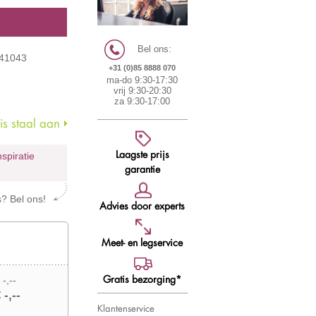
Bel ons:
041043
+31 (0)85 8888 070
ma-do 9:30-17:30
vrij 9:30-20:30
za 9:30-17:00
s staal aan
Laagste prijs
nspiratie
garantie
s? Bel ons!
Advies door experts
Meet- en legservice
Gratis bezorging*
 -,--
 -,--
Klantenservice