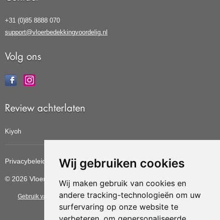
+31 (0)85 8888 070
support@vloerbedekkingvoordelig.nl
Volg ons
Review achterlaten
Kiyoh
Wij gebruiken cookies
Privacybeleid
Cookiebeleid
Update cookies voorkeuren
© 2026 Vloerbedekkingvoordelig
Wij maken gebruik van cookies en
andere tracking-technologieën om uw
Gebruik van deze site betekent dat u de
algemene voorwaarden
van CBW
surfervaring op onze website te
erkende woonwinkels accepteert.
verbeteren, om gepersonaliseerde