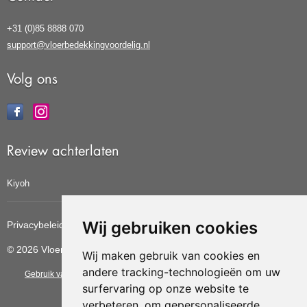
+31 (0)85 8888 070
support@vloerbedekkingvoordelig.nl
Volg ons
Review achterlaten
Kiyoh
Wij gebruiken cookies
Privacybeleid
Cookiebeleid
Update cookies voorkeuren
© 2026 Vloerbedekkingvoordelig
Wij maken gebruik van cookies en
andere tracking-technologieën om uw
Gebruik van deze site betekent dat u de
algemene voorwaarden
van CBW
surfervaring op onze website te
erkende woonwinkels accepteert.
verbeteren, om gepersonaliseerde