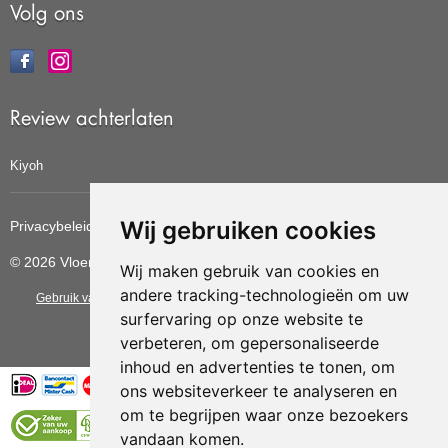
Volg ons
Review achterlaten
Kiyoh
Wij gebruiken cookies
Privacybeleid
Cookiebeleid
Update cookies voorkeuren
© 2026 Vloerbedekkingvoordelig
Wij maken gebruik van cookies en
andere tracking-technologieën om uw
Gebruik van deze site betekent dat u de
algemene voorwaarden
van CBW
surfervaring op onze website te
erkende woonwinkels accepteert.
verbeteren, om gepersonaliseerde
inhoud en advertenties te tonen, om
ons websiteverkeer te analyseren en
om te begrijpen waar onze bezoekers
vandaan komen.