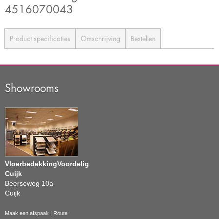
4516070043
Product specificaties
Omschrijving
Bestellen
Showrooms
VloerbedekkingVoordelig
Cuijk
Beerseweg 10a
Cuijk
Maak een afspaak
|
Route