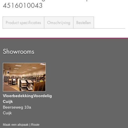
4516010043
Product specificaties
Omschrijving
Bestellen
Showrooms
VloerbedekkingVoordelig
Cuijk
Beerseweg 10a
Cuijk
Maak een afspaak
|
Route