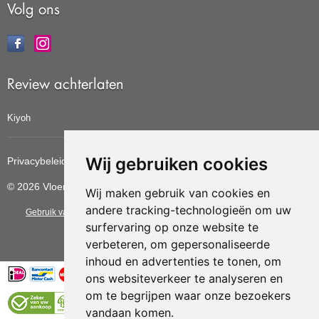
Volg ons
Review achterlaten
Kiyoh
Wij gebruiken cookies
Privacybeleid
Cookiebeleid
Update cookies voorkeuren
© 2026 Vloerbedekkingvoordelig
Wij maken gebruik van cookies en
andere tracking-technologieën om uw
Gebruik van deze site betekent dat u de
algemene voorwaarden
van CBW
surfervaring op onze website te
erkende woonwinkels accepteert.
verbeteren, om gepersonaliseerde
inhoud en advertenties te tonen, om
ons websiteverkeer te analyseren en
om te begrijpen waar onze bezoekers
vandaan komen.