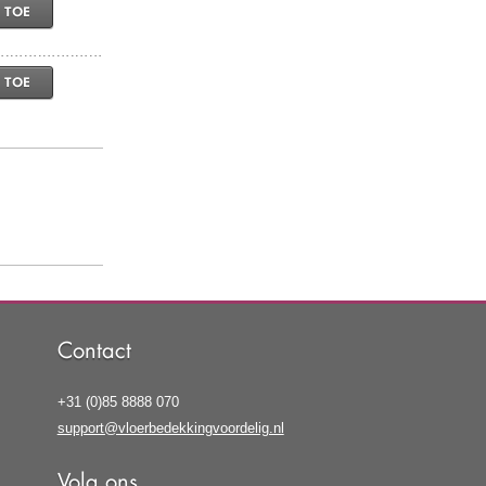
 TOE
 TOE
Contact
+31 (0)85 8888 070
support@vloerbedekkingvoordelig.nl
Volg ons