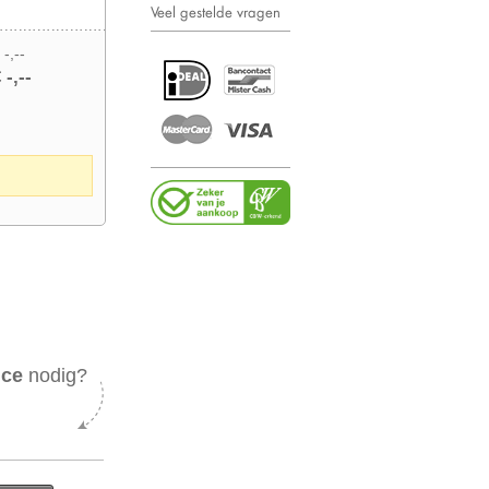
Veel gestelde vragen
 -,--
 -,--
ice
nodig?