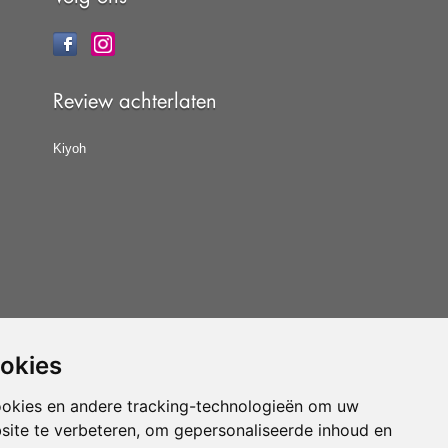
Review achterlaten
Kiyoh
ookies
at u de
algemene voorwaarden
van CBW erkende
woonwinkels accepteert.
ookies en andere tracking-technologieën om uw
site te verbeteren, om gepersonaliseerde inhoud en