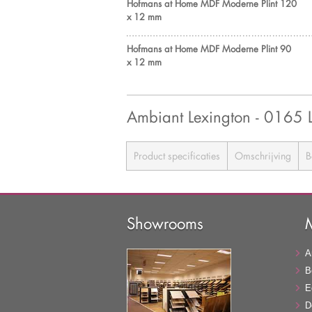
Hofmans at Home MDF Moderne Plint 120
x 12 mm
Hofmans at Home MDF Moderne Plint 90
x 12 mm
Ambiant Lexington - 0165 
Product specificaties
Omschrijving
B
Showrooms
A
B
E
D