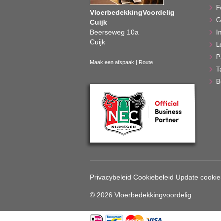
F
VloerbedekkingVoordelig
G
Cuijk
Beerseweg 10a
In
Cuijk
L
P
Maak een afspaak
|
Route
T
B
Privacybeleid
Cookiebeleid
Update cookie
© 2026 Vloerbedekkingvoordelig