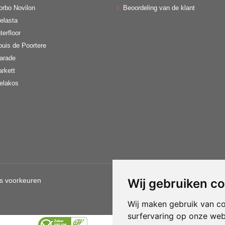
orbo Novilon
Beoordeling van de klant
elasta
terfloor
ouis de Poortere
arade
arkett
elakos
s voorkeuren
Wij gebruiken c
Gebruik van deze site betekent d
Wij maken gebruik van c
surfervaring op onze web