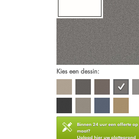
Kies een dessin:
Binnen 24 uur een offerte op
maat?
Upload hier uw plattegrond