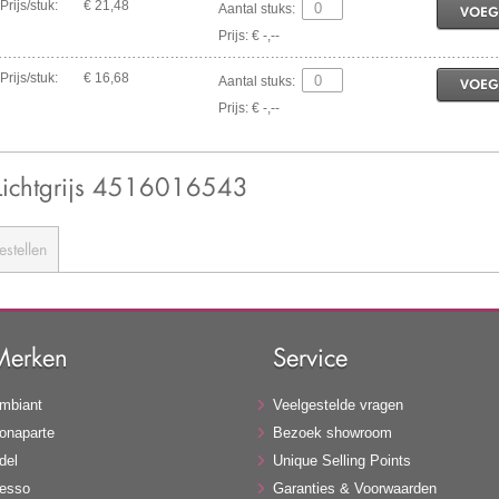
Prijs/stuk:
€ 21,48
Aantal stuks:
VOEG
Prijs: € -,--
Prijs/stuk:
€ 16,68
Aantal stuks:
VOEG
Prijs: € -,--
Lichtgrijs 4516016543
estellen
Merken
Service
mbiant
Veelgestelde vragen
onaparte
Bezoek showroom
del
Unique Selling Points
esso
Garanties & Voorwaarden