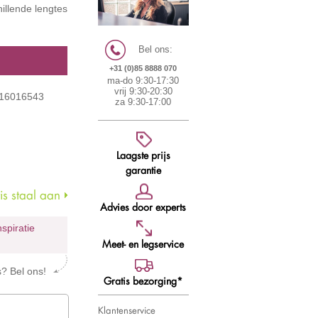
hillende lengtes
Bel ons:
+31 (0)85 8888 070
ma-do 9:30-17:30
vrij 9:30-20:30
4516016543
za 9:30-17:00
Laagste prijs
garantie
s staal aan
Advies door experts
nspiratie
Meet- en legservice
s? Bel ons!
Gratis bezorging*
Klantenservice