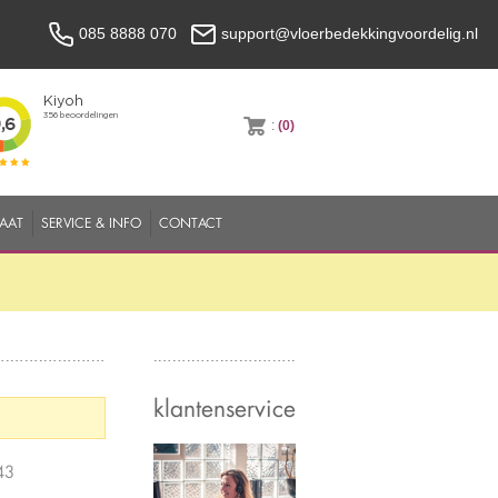
085 8888 070
support@vloerbedekkingvoordelig.nl
:
(0)
MAAT
SERVICE & INFO
CONTACT
klantenservice
43