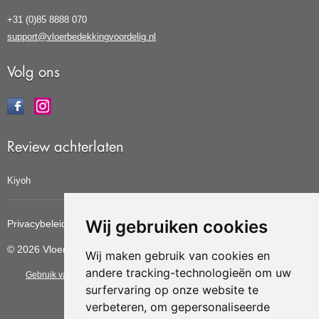
+31 (0)85 8888 070
support@vloerbedekkingvoordelig.nl
Volg ons
Review achterlaten
Kiyoh
Wij gebruiken cookies
Privacybeleid
Cookiebeleid
Update cookies voorkeuren
© 2026 Vloerbedekkingvoordelig
Wij maken gebruik van cookies en
andere tracking-technologieën om uw
Gebruik van deze site betekent dat u de
algemene voorwaarden
van CBW
surfervaring op onze website te
erkende woonwinkels accepteert.
verbeteren, om gepersonaliseerde