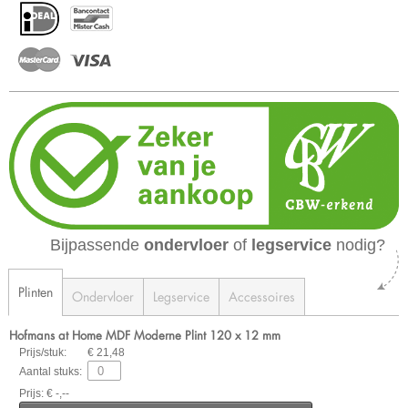
Bijpassende
ondervloer
of
legservice
nodig?
Plinten
Ondervloer
Legservice
Accessoires
Hofmans at Home MDF Moderne Plint 120 x 12 mm
Prijs/stuk:
€ 21,48
Aantal stuks:
Prijs: € -,--