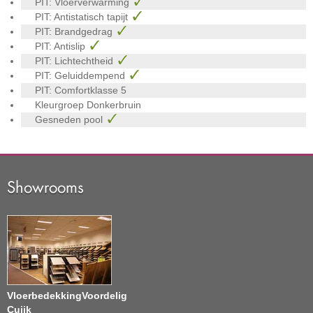
PIT: Vloerverwarming
PIT: Antistatisch tapijt
PIT: Brandgedrag
PIT: Antislip
PIT: Lichtechtheid
PIT: Geluiddempend
PIT: Comfortklasse
5
Kleurgroep
Donkerbruin
Gesneden pool
Showrooms
VloerbedekkingVoordelig
Cuijk