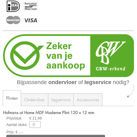
Bijpassende
ondervloer
of
legservice
nodig?
Plinten
Ondervloer
Legservice
Accessoires
Hofmans at Home MDF Moderne Plint 120 x 12 mm
Prijs/stuk:
€ 21,48
Aantal stuks:
Prijs: € -,--