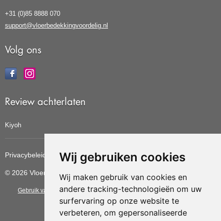
+31 (0)85 8888 070
support@vloerbedekkingvoordelig.nl
Volg ons
Review achterlaten
Kiyoh
Wij gebruiken cookies
Privacybeleid
Cookiebeleid
Update cookies voorkeuren
© 2026 Vloerbedekkingvoordelig
Wij maken gebruik van cookies en
andere tracking-technologieën om uw
Gebruik van deze site betekent dat u de
algemene voorwaarden
van CBW
surfervaring op onze website te
erkende woonwinkels accepteert.
verbeteren, om gepersonaliseerde