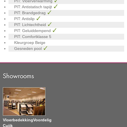
PIT: Vloerverwarming
PIT: Antistatisch tapijt
PIT: Brandgedrag
PIT: Antislip
PIT: Lichtechtheid
PIT: Geluiddempend
PIT: Comfortklasse
5
Kleurgroep
Beige
Gesneden pool
Showrooms
VloerbedekkingVoordelig
Cuijk