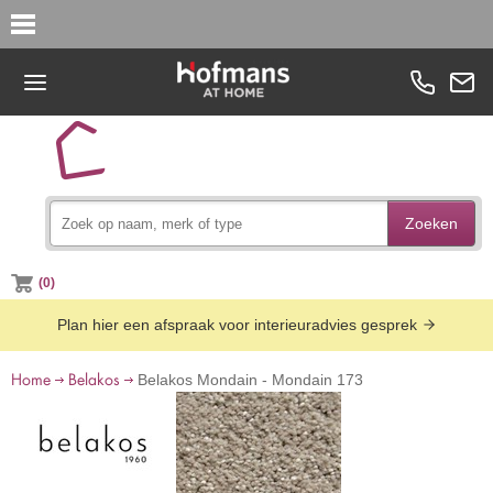
Zoeken
(0)
Plan hier een afspraak voor interieuradvies gesprek
Home
Belakos
Belakos Mondain - Mondain 173