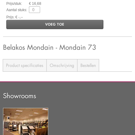
Prijs/stuk:
€ 16,68
Aantal stuks:
Prijs: € -,--
VOEG TOE
Belakos Mondain - Mondain 73
Product specificaties
Omschrijving
Bestellen
Showrooms