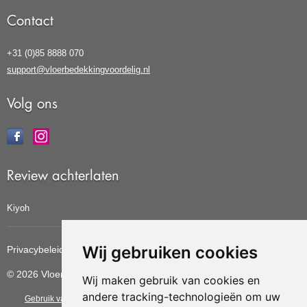
Contact
+31 (0)85 8888 070
support@vloerbedekkingvoordelig.nl
Volg ons
Review achterlaten
Kiyoh
Wij gebruiken cookies
Privacybeleid
Cookiebeleid
Update cookies voorkeuren
© 2026 Vloerbedekkingvoordelig
Wij maken gebruik van cookies en
andere tracking-technologieën om uw
Gebruik van deze site betekent dat u de
algemene voorwaarden
van CBW