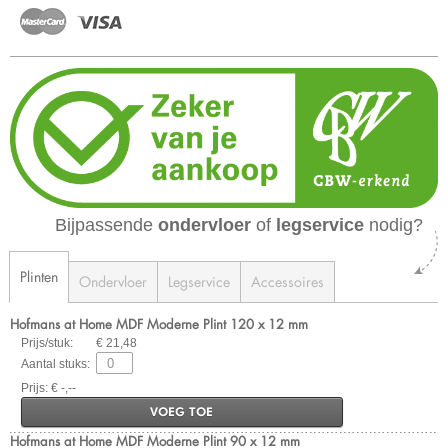
Bijpassende
ondervloer
of
legservice
nodig?
Plinten
Ondervloer
Legservice
Accessoires
Hofmans at Home MDF Moderne Plint 120 x 12 mm
Prijs/stuk:
€ 21,48
Aantal stuks:
Prijs: € -,--
VOEG TOE
Hofmans at Home MDF Moderne Plint 90 x 12 mm