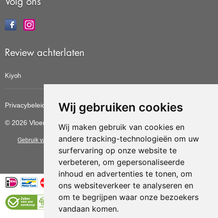
Volg ons
Review achterlaten
Kiyoh
Wij gebruiken cookies
Privacybeleid
Cookiebeleid
Update cookies voorkeuren
© 2026 Vloerbedekkingvoordelig
Wij maken gebruik van cookies en
andere tracking-technologieën om uw
Gebruik van deze site betekent dat u de
algemene voorwaarden
van CBW
surfervaring op onze website te
erkende woonwinkels accepteert.
verbeteren, om gepersonaliseerde
inhoud en advertenties te tonen, om
ons websiteverkeer te analyseren en
om te begrijpen waar onze bezoekers
vandaan komen.