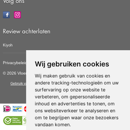
Volg ons
Review achterlaten
Kiyoh
Wij gebruiken cookies
Privacybeleid
Cookiebeleid
Update cookies voorkeuren
© 2026 Vloerbedekkingvoordelig
Wij maken gebruik van cookies en
andere tracking-technologieën om uw
Gebruik van deze site betekent dat u de
algemene voorwaarden
van CBW
surfervaring op onze website te
erkende woonwinkels accepteert.
verbeteren, om gepersonaliseerde
inhoud en advertenties te tonen, om
ons websiteverkeer te analyseren en
om te begrijpen waar onze bezoekers
vandaan komen.