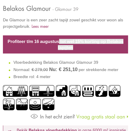
Belakos Glamour
- Glamour 39
De Glamour is een zeer zacht tapijt zowel geschikt voor woon als
Lees meer
projectgebruik.
Profiteer t/m 16 augustus
tot wel 15% korting op Belakos
tapijten
Vloerbedekking Belakos Glamour Glamour 39
Nu: €
251,10
Normaal:
€ 279,00
per strekkende meter
Breedte rol: 4 meter
In het echt zien?
Vraag gratis staal aan
Bekijk
Belakos vloerbedekking
in onze 6000 m²
inspiratie