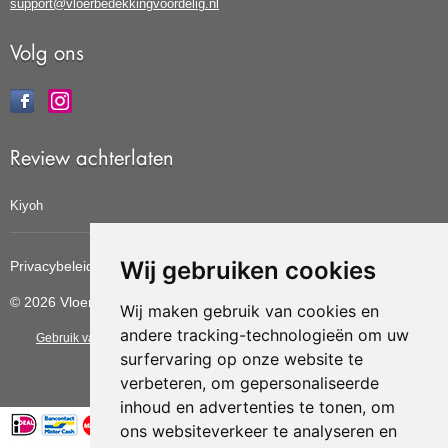
support@vloerbedekkingvoordelig.nl
Volg ons
Review achterlaten
Kiyoh
Wij gebruiken cookies
Privacybeleid
Cookiebeleid
Update cookies voorkeuren
© 2026 Vloerbedekkingvoordelig
Wij maken gebruik van cookies en
andere tracking-technologieën om uw
Gebruik van deze site betekent dat u de
algemene voorwaarden
van CBW
surfervaring op onze website te
erkende woonwinkels accepteert.
verbeteren, om gepersonaliseerde
inhoud en advertenties te tonen, om
ons websiteverkeer te analyseren en