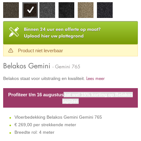
Binnen 24 uur een offerte op maat?
Upload hier uw plattegrond
Product niet leverbaar
Belakos Gemini
- Gemini 765
Lees meer
Belakos staat voor uitstraling en kwaliteit.
Profiteer t/m 16 augustus
tot wel 15% korting op Belakos
tapijten
Vloerbedekking Belakos Gemini Gemini 765
€
269,00 per strekkende meter
Breedte rol: 4 meter