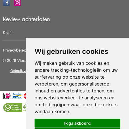
Review achterlaten
Kiyoh
Wij gebruiken cookies
Privacybeleid
Cookiebeleid
Update cookies voorkeuren
© 2026 Vloerbedekkingvoordelig
Wij maken gebruik van cookies en
andere tracking-technologieën om uw
Gebruik van deze site betekent dat u de
algemene voorwaarden
van CBW
surfervaring op onze website te
erkende woonwinkels accepteert.
verbeteren, om gepersonaliseerde
inhoud en advertenties te tonen, om
ons websiteverkeer te analyseren en
om te begrijpen waar onze bezoekers
vandaan komen.
Vloerenvoordelig.nl is een onderdeel van
Ik ga akkoord