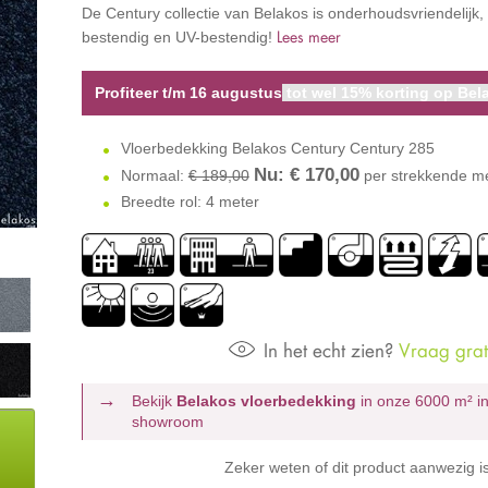
De Century collectie van Belakos is onderhoudsvriendelijk,
Lees meer
bestendig en UV-bestendig!
Profiteer t/m 16 augustus
tot wel 15% korting op Bela
Vloerbedekking Belakos Century Century 285
Nu: €
170,00
Normaal:
€ 189,00
per strekkende m
Breedte rol: 4 meter
In het echt zien?
Vraag grati
Bekijk
Belakos vloerbedekking
in onze 6000 m²
i
showroom
Zeker weten of dit product aanwezig i