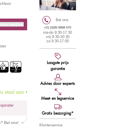
 chloor
Bel ons:
kos tapijten
+31 (0)85 8888 070
ma-do 9:30-17:30
vrij 9:30-20:30
za 9:30-17:00
eter
Laagste prijs
garantie
Advies door experts
s staal aan
Meet- en legservice
nspiratie
Gratis bezorging*
s? Bel ons!
Klantenservice