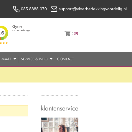
085 8888 070
support@vloerbedekkingvoordelig.nl
:
(0)
P MAAT
SERVICE & INFO
CONTACT
klantenservice