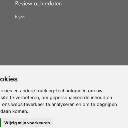
Review achterlaten
Kiyoh
ookies
at u de
algemene voorwaarden
van CBW erkende
woonwinkels accepteert.
ookies en andere tracking-technologieën om uw
site te verbeteren, om gepersonaliseerde inhoud en
Vloerenvoordelig.nl is een onderdeel van
m ons websiteverkeer te analyseren en om te begrijpen
ndaan komen.
Wijzig mijn voorkeuren