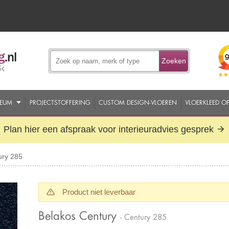
Zoeken
EUM
PROJECTSTOFFERING
CUSTOM DESIGN-VLOEREN
VLOERKLEED O
Plan hier een afspraak voor interieuradvies gesprek
ury 285
Product niet leverbaar
Belakos Century
- Century 285