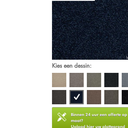
Kies een dessin:
Binnen 24 uur een offerte op
maat?
Upload hier uw plattegrond