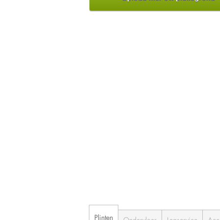
Plinten
Ondervloer
Legservice
Acc