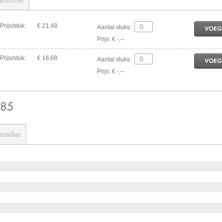
Prijs/stuk:
€ 21,48
Aantal stuks:
VOEG
Prijs: € -,--
Prijs/stuk:
€ 16,68
Aantal stuks:
VOEG
Prijs: € -,--
285
estellen