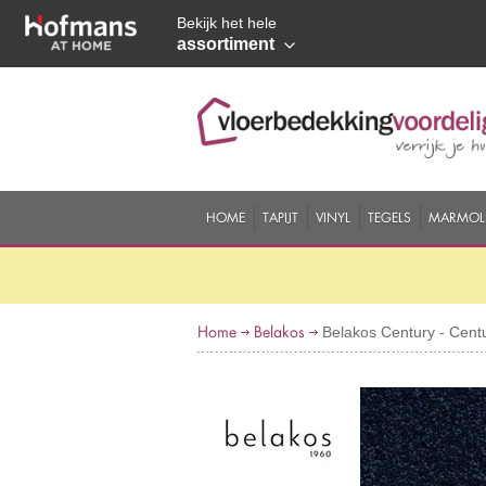
Bekijk het hele
assortiment
HOME
TAPIJT
VINYL
TEGELS
MARMOL
Home
Belakos
Belakos Century - Cent