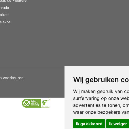
ouis de Poortere
arade
arkett
elakos
s voorkeuren
Wij gebruiken c
Gebruik van deze site betekent d
Wij maken gebruik van c
surfervaring op onze web
advertenties te tonen, o
waar onze bezoekers va
Ik ga akkoord
Ik weiger