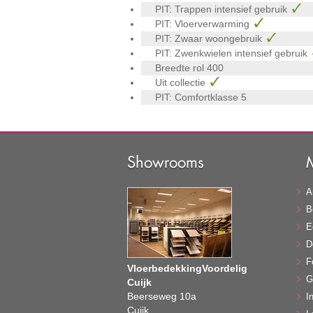
PIT: Trappen intensief gebruik
PIT: Vloerverwarming
PIT: Zwaar woongebruik
PIT: Zwenkwielen intensief gebruik
Breedte rol
400
Uit collectie
PIT: Comfortklasse
5
Showrooms
A
B
E
D
F
VloerbedekkingVoordelig
G
Cuijk
Beerseweg 10a
In
Cuijk