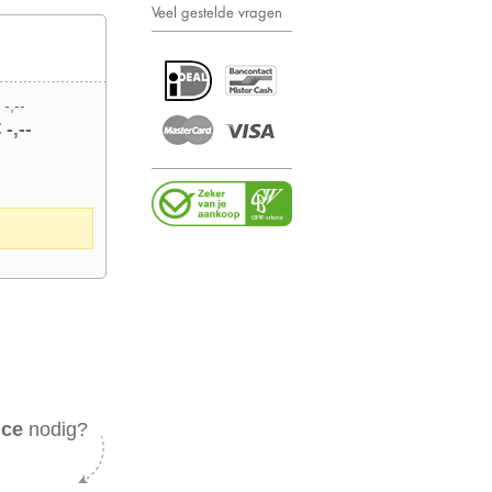
Veel gestelde vragen
 -,--
 -,--
ice
nodig?