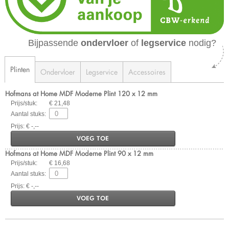
Bijpassende
ondervloer
of
legservice
nodig?
Plinten
Ondervloer
Legservice
Accessoires
Hofmans at Home MDF Moderne Plint 120 x 12 mm
Prijs/stuk:
€ 21,48
Aantal stuks:
Prijs: € -,--
VOEG TOE
Hofmans at Home MDF Moderne Plint 90 x 12 mm
Prijs/stuk:
€ 16,68
Aantal stuks:
Prijs: € -,--
VOEG TOE