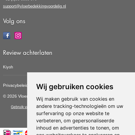
support@vloerbedekkingvoordelig.nl
Volg ons
Review achterlaten
Kiyoh
Wij gebruiken cookies
Privacybeleid
Cookiebeleid
Update cookies voorkeuren
© 2026 Vloerbedekkingvoordelig
Wij maken gebruik van cookies en
andere tracking-technologieën om uw
Gebruik van deze site betekent dat u de
algemene voorwaarden
van CBW
surfervaring op onze website te
erkende woonwinkels accepteert.
verbeteren, om gepersonaliseerde
inhoud en advertenties te tonen, om