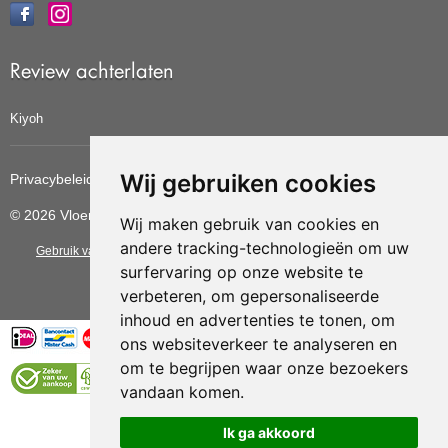
Review achterlaten
Kiyoh
Wij gebruiken cookies
Privacybeleid
Cookiebeleid
Update cookies voorkeuren
© 2026 Vloerbedekkingvoordelig
Wij maken gebruik van cookies en
andere tracking-technologieën om uw
Gebruik van deze site betekent dat u de
algemene voorwaarden
van CBW
surfervaring op onze website te
erkende woonwinkels accepteert.
verbeteren, om gepersonaliseerde
inhoud en advertenties te tonen, om
ons websiteverkeer te analyseren en
om te begrijpen waar onze bezoekers
vandaan komen.
Vloerenvoordelig.nl is een onderdeel van
Ik ga akkoord