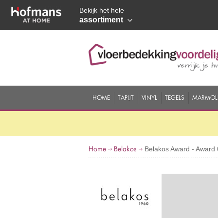
Bekijk het hele
assortiment
HOME
TAPIJT
VINYL
TEGELS
MARMOL
Home
Belakos
Belakos Award - Award 