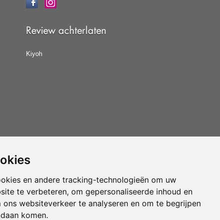
Review achterlaten
Kiyoh
ookies
at u de
algemene voorwaarden
van CBW erkende
woonwinkels accepteert.
ookies en andere tracking-technologieën om uw
site te verbeteren, om gepersonaliseerde inhoud en
Vloerenvoordelig.nl is een onderdeel van
m ons websiteverkeer te analyseren en om te begrijpen
ndaan komen.