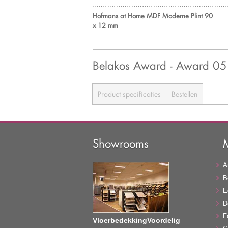
Hofmans at Home MDF Moderne Plint 90
x 12 mm
Belakos Award - Award 05
Product specificaties
Bestellen
Showrooms
A
B
E
D
F
VloerbedekkingVoordelig