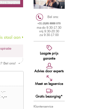
kos tapijten
Bel ons:
+31 (0)85 8888 070
ma-do 9:30-17:30
vrij 9:30-20:30
za 9:30-17:00
s staal aan
nspiratie
Laagste prijs
garantie
s? Bel ons!
Advies door experts
Meet- en legservice
 -,--
Gratis bezorging*
 -,--
Klantenservice