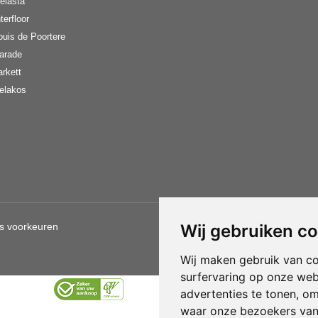
elasta
terfloor
ouis de Poortere
arade
arkett
elakos
s voorkeuren
Wij gebruiken c
Gebruik van deze site betekent d
Wij maken gebruik van c
surfervaring op onze web
advertenties te tonen, o
waar onze bezoekers va