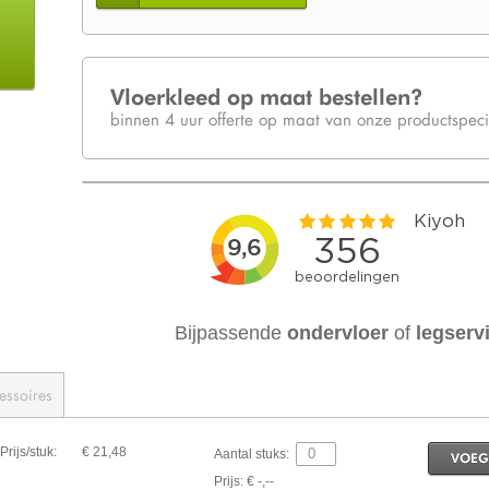
Vloerkleed op maat bestellen?
binnen 4 uur offerte op maat van onze productspecia
Bijpassende
ondervloer
of
legserv
essoires
Prijs/stuk:
€ 21,48
Aantal stuks:
VOEG
Prijs: € -,--