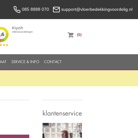
085 8888 070
support@vloerbedekkingvoordelig.nl
:
(0)
MAAT
SERVICE & INFO
CONTACT
klantenservice