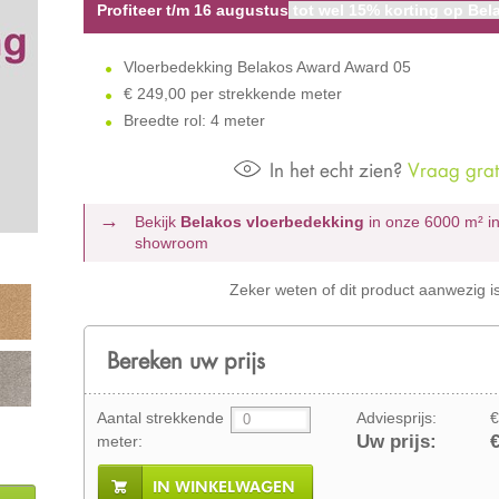
Profiteer t/m 16 augustus
tot wel 15% korting op Bela
Vloerbedekking Belakos Award Award 05
€
249,00 per strekkende meter
Breedte rol: 4 meter
In het echt zien?
Vraag grati
Bekijk
Belakos vloerbedekking
in onze 6000 m²
i
showroom
Zeker weten of dit product aanwezig i
Bereken uw prijs
Aantal strekkende
Adviesprijs:
€
Uw prijs:
€
meter:
IN WINKELWAGEN