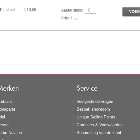
Prijs/stuk:
€ 16,68
Aantal stuks:
VOEG
Prijs: € -,--
Merken
Service
mbiant
Veelgestelde vragen
onaparte
Bezoek showroom
del
Unique Selling Points
esso
Garanties & Voorwaarden
orbo Novilon
Beoordeling van de klant