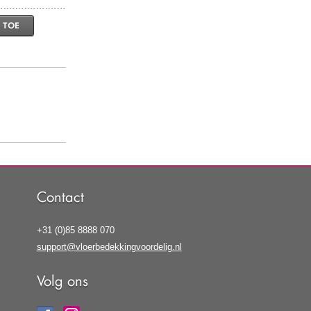
 TOE
Contact
+31 (0)85 8888 070
support@vloerbedekkingvoordelig.nl
Volg ons