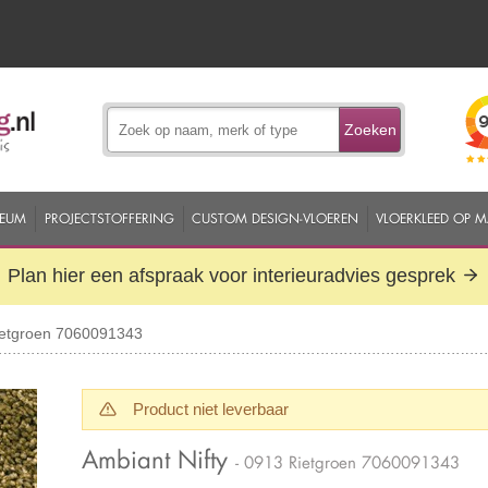
Zoeken
EUM
PROJECTSTOFFERING
CUSTOM DESIGN-VLOEREN
VLOERKLEED OP 
Plan hier een afspraak voor interieuradvies gesprek
Rietgroen 7060091343
Product niet leverbaar
Ambiant Nifty
- 0913 Rietgroen 7060091343