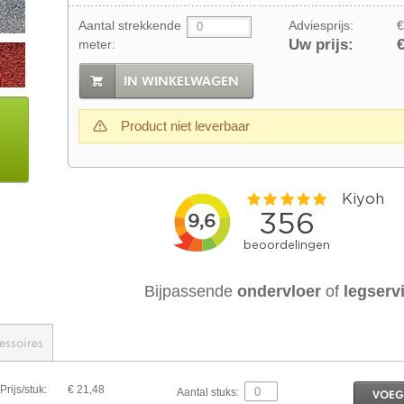
Aantal strekkende
Adviesprijs:
€
Uw prijs:
€
meter:
IN WINKELWAGEN
Product niet leverbaar
Bijpassende
ondervloer
of
legserv
essoires
Prijs/stuk:
€ 21,48
Aantal stuks:
VOEG