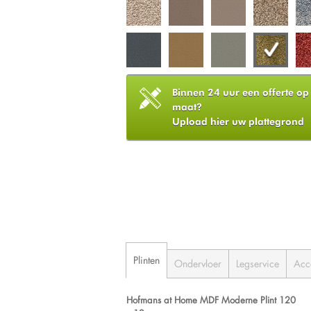
Binnen 24 uur een offerte op
maat?
Upload hier uw plattegrond
Plinten
Ondervloer
Legservice
Acc
Hofmans at Home MDF Moderne Plint 120