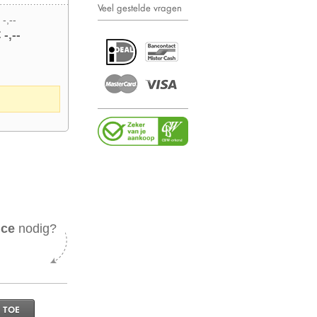
Veel gestelde vragen
 -,--
 -,--
ice
nodig?
 TOE