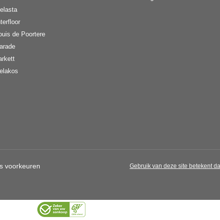
elasta
terfloor
ouis de Poortere
arade
arkett
elakos
s voorkeuren
Gebruik van deze site betekent d