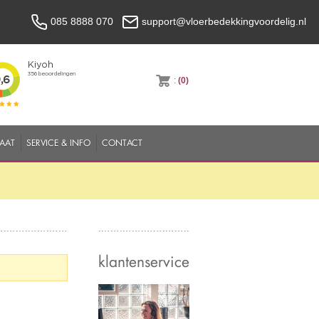
085 8888 070
support@vloerbedekkingvoordelig.nl
:
(0)
MAAT
SERVICE & INFO
CONTACT
klantenservice