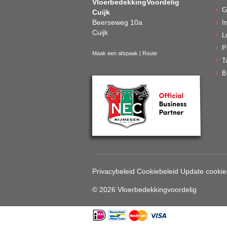
VloerbedekkingVoordelig
G
Cuijk
Beerseweg 10a
In
Cuijk
L
P
Maak een afspaak
|
Route
T
B
Privacybeleid
Cookiebeleid
Update cookie
© 2026 Vloerbedekkingvoordelig