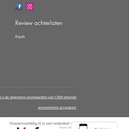
Review achterlaten
Kiyoh
at u de
algemene voorwaarden
van CBW erkende
woonwinkels accepteert.
Vloerenvoordelig.nl is een onderdeel van