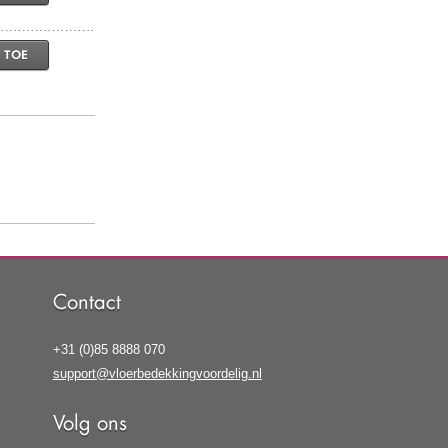
 TOE
Contact
+31 (0)85 8888 070
support@vloerbedekkingvoordelig.nl
Volg ons