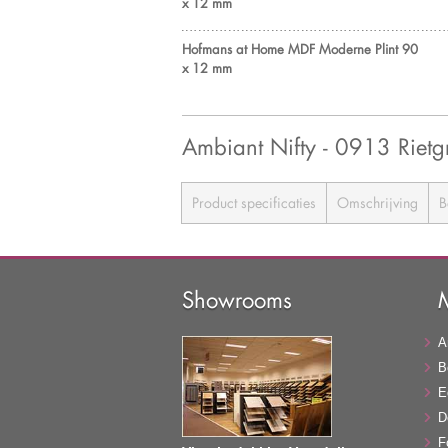
x 12 mm
Hofmans at Home MDF Moderne Plint 90
x 12 mm
Ambiant Nifty - 0913 Rie
Product specificaties
Omschrijving
B
Showrooms
A
B
E
D
F