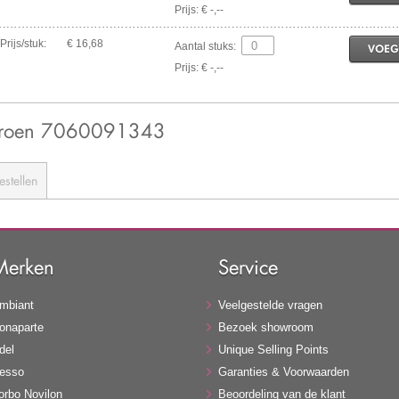
Prijs: € -,--
Prijs/stuk:
€ 16,68
Aantal stuks:
VOEG
Prijs: € -,--
tgroen 7060091343
estellen
Merken
Service
mbiant
Veelgestelde vragen
onaparte
Bezoek showroom
del
Unique Selling Points
esso
Garanties & Voorwaarden
orbo Novilon
Beoordeling van de klant