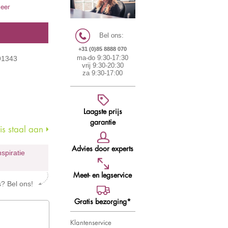
meer
Bel ons:
+31 (0)85 8888 070
91343
ma-do 9:30-17:30
vrij 9:30-20:30
za 9:30-17:00
Laagste prijs
garantie
s staal aan
Advies door experts
nspiratie
Meet- en legservice
s? Bel ons!
Gratis bezorging*
Klantenservice