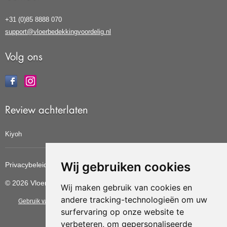
+31 (0)85 8888 070
support@vloerbedekkingvoordelig.nl
Volg ons
Review achterlaten
Kiyoh
Wij gebruiken cookies
Privacybeleid
Cookiebeleid
Update cookies voorkeuren
© 2026 Vloerbedekkingvoordelig
Wij maken gebruik van cookies en
andere tracking-technologieën om uw
Gebruik van deze site betekent dat u de
algemene voorwaarden
van CBW
surfervaring op onze website te
erkende woonwinkels accepteert.
verbeteren, om gepersonaliseerde