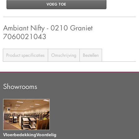
VOEG TOE
Ambiant Nifty - 0210 Graniet
7060021043
Product specificaties
Omschrijving
Bestellen
Showrooms
VloerbedekkingVoordelig