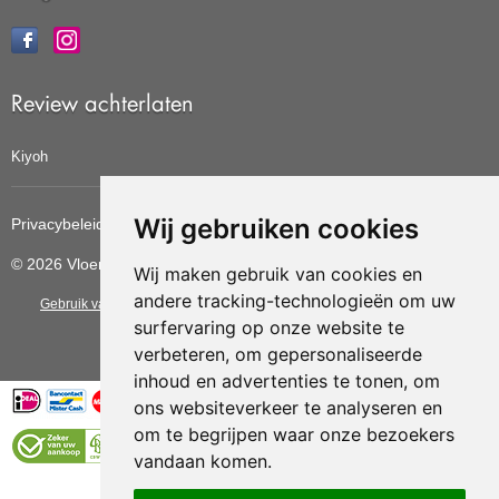
Review achterlaten
Kiyoh
Wij gebruiken cookies
Privacybeleid
Cookiebeleid
Update cookies voorkeuren
© 2026 Vloerbedekkingvoordelig
Wij maken gebruik van cookies en
andere tracking-technologieën om uw
Gebruik van deze site betekent dat u de
algemene voorwaarden
van CBW
surfervaring op onze website te
erkende woonwinkels accepteert.
verbeteren, om gepersonaliseerde
inhoud en advertenties te tonen, om
ons websiteverkeer te analyseren en
om te begrijpen waar onze bezoekers
vandaan komen.
Vloerenvoordelig.nl is een onderdeel van