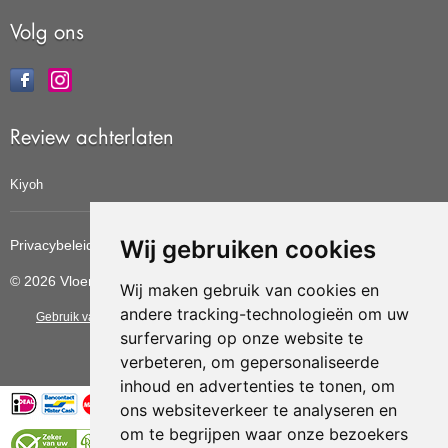
Volg ons
Review achterlaten
Kiyoh
Wij gebruiken cookies
Privacybeleid
Cookiebeleid
Update cookies voorkeuren
© 2026 Vloerbedekkingvoordelig
Wij maken gebruik van cookies en
andere tracking-technologieën om uw
Gebruik van deze site betekent dat u de
algemene voorwaarden
van CBW
surfervaring op onze website te
erkende woonwinkels accepteert.
verbeteren, om gepersonaliseerde
inhoud en advertenties te tonen, om
ons websiteverkeer te analyseren en
om te begrijpen waar onze bezoekers