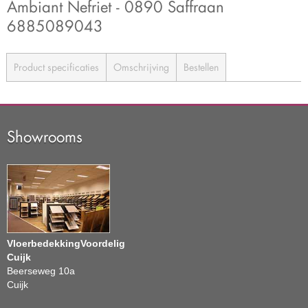
Ambiant Nefriet - 0890 Saffraan
6885089043
Product specificaties
Omschrijving
Bestellen
Showrooms
VloerbedekkingVoordelig
Cuijk
Beerseweg 10a
Cuijk