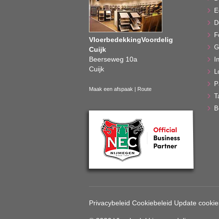
E
D
F
VloerbedekkingVoordelig
G
Cuijk
Beerseweg 10a
In
Cuijk
L
P
Maak een afspaak
|
Route
T
B
Privacybeleid
Cookiebeleid
Update cookie