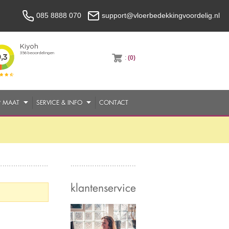
085 8888 070
support@vloerbedekkingvoordelig.nl
:
(0)
P MAAT
SERVICE & INFO
CONTACT
klantenservice