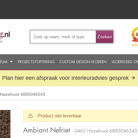
Zoeken
EUM
PROJECTSTOFFERING
CUSTOM DESIGN-VLOEREN
VLOERKLEED O
Plan hier een afspraak voor interieuradvies gesprek
5 Hazelnoot 6885046543
Product niet leverbaar
Ambiant Nefriet
- 0465 Hazelnoot 6885046543