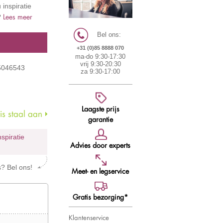
 inspiratie
Lees meer
?
Bel ons:
+31 (0)85 8888 070
ma-do 9:30-17:30
vrij 9:30-20:30
85046543
za 9:30-17:00
Laagste prijs
s staal aan
garantie
nspiratie
Advies door experts
s? Bel ons!
Meet- en legservice
Gratis bezorging*
Klantenservice