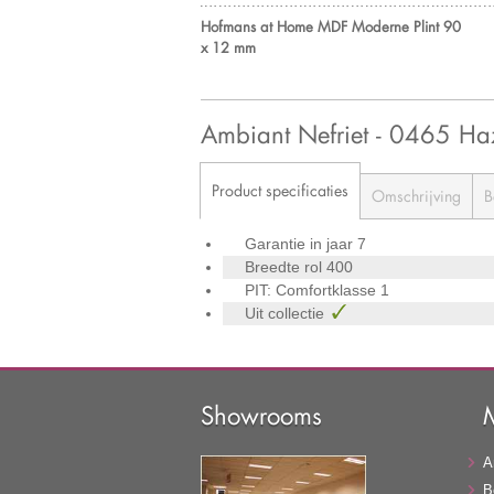
Hofmans at Home MDF Moderne Plint 90
x 12 mm
Ambiant Nefriet - 0465 
Product specificaties
Omschrijving
B
Garantie in jaar
7
Breedte rol
400
PIT: Comfortklasse
1
Uit collectie
Showrooms
A
B