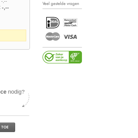
 -,--
Veel gestelde vragen
 -,--
ice
nodig?
 TOE