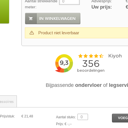
Aantal strekkende
Adviesprijs:
€
Uw prijs:
€
meter:
IN WINKELWAGEN
Product niet leverbaar
Bijpassende
ondervloer
of
legserv
essoires
Prijs/stuk:
€ 21,48
Aantal stuks:
VOEG
Prijs: € -,--