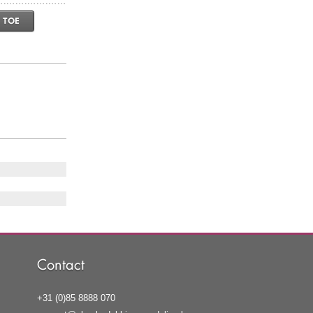
 TOE
Contact
+31 (0)85 8888 070