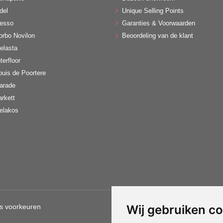
del
Unique Selling Points
esso
Garanties & Voorwaarden
orbo Novilon
Beoordeling van de klant
elasta
terfloor
ouis de Poortere
arade
arkett
elakos
s voorkeuren
Wij gebruiken c
Gebruik van deze site betekent d