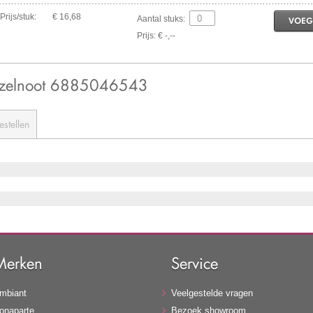
Prijs/stuk:
€ 16,68
Aantal stuks:
VOEG
Prijs: € -,--
Hazelnoot 6885046543
estellen
Merken
Service
mbiant
Veelgestelde vragen
onaparte
Bezoek showroom