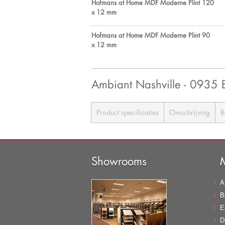
Hofmans at Home MDF Moderne Plint 120
x 12 mm
Hofmans at Home MDF Moderne Plint 90
x 12 mm
Ambiant Nashville - 093
Product specificaties
Omschrijving
B
Showrooms
A
B
E
D