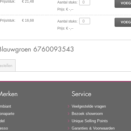
Prijs/stuk:
€ 21,48
Aantal stuks:
VOEG
Prijs: € -,--
Prijs/stuk:
€ 16,68
Aantal stuks:
VOEG
Prijs: € -,--
5 Blauwgroen 6760093543
estellen
Merken
Service
mbiant
Veelgestelde vragen
onaparte
Bezoek showroom
del
Unique Selling Points
esso
Garanties & Voorwaarden