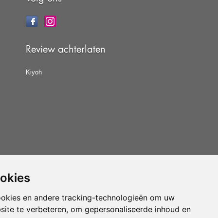
Review achterlaten
Kiyoh
ookies
at u de
algemene voorwaarden
van CBW erkende
woonwinkels accepteert.
ookies en andere tracking-technologieën om uw
site te verbeteren, om gepersonaliseerde inhoud en