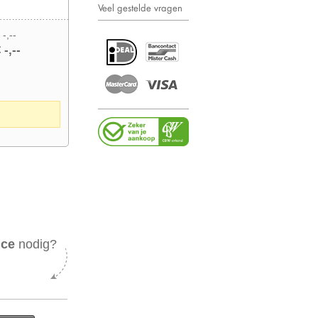
Veel gestelde vragen
 -,--
 -,--
ice
nodig?