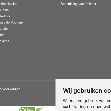
orbo Novilon
Beoordeling van de klant
elasta
terfloor
ouis de Poortere
arade
arkett
elakos
s voorkeuren
Wij gebruiken c
Gebruik van deze site betekent d
Wij maken gebruik van c
surfervaring op onze web