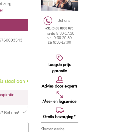
et zorg
er
Bel ons:
+31 (0)85 8888 070
ma-do 9:30-17:30
vrij 9:30-20:30
 6760093543
za 9:30-17:00
Laagste prijs
garantie
s staal aan
Advies door experts
nspiratie
Meet- en legservice
s? Bel ons!
Gratis bezorging*
Klantenservice