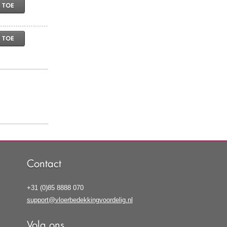
 TOE
 TOE
Contact
+31 (0)85 8888 070
support@vloerbedekkingvoordelig.nl
Volg ons