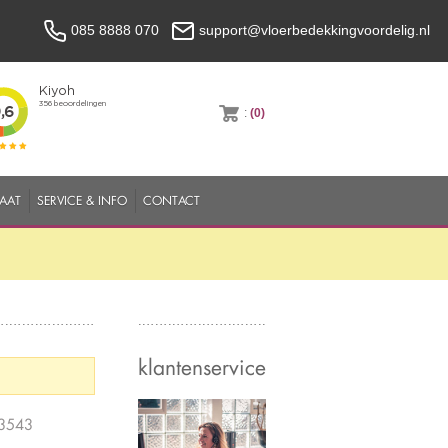
085 8888 070
support@vloerbedekkingvoordelig.nl
:
(0)
MAAT
SERVICE & INFO
CONTACT
klantenservice
93543