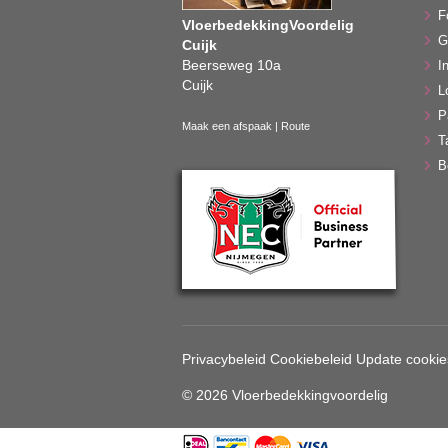
F
VloerbedekkingVoordelig
G
Cuijk
Beerseweg 10a
In
Cuijk
L
P
Maak een afspaak
|
Route
T
B
Privacybeleid
Cookiebeleid
Update cookie
© 2026 Vloerbedekkingvoordelig