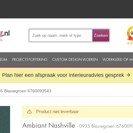
Zoeken
EUM
PROJECTSTOFFERING
CUSTOM DESIGN-VLOEREN
VLOERKLEED OP 
Plan hier een afspraak voor interieuradvies gesprek
935 Blauwgroen 6760093543
Product niet leverbaar
Ambiant Nashville
- 0935 Blauwgroen 67600