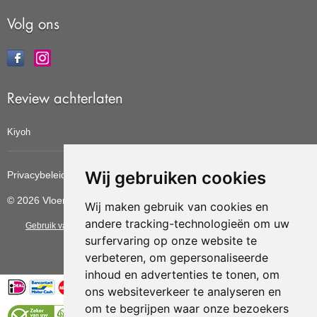
Volg ons
Review achterlaten
Kiyoh
Wij gebruiken cookies
Privacybeleid
Cookiebeleid
Update cookies voorkeuren
© 2026 Vloerbedekkingvoordelig
Wij maken gebruik van cookies en
andere tracking-technologieën om uw
Gebruik van deze site betekent dat u de
algemene voorwaarden
van CBW
surfervaring op onze website te
erkende woonwinkels accepteert.
verbeteren, om gepersonaliseerde
inhoud en advertenties te tonen, om
ons websiteverkeer te analyseren en
om te begrijpen waar onze bezoekers