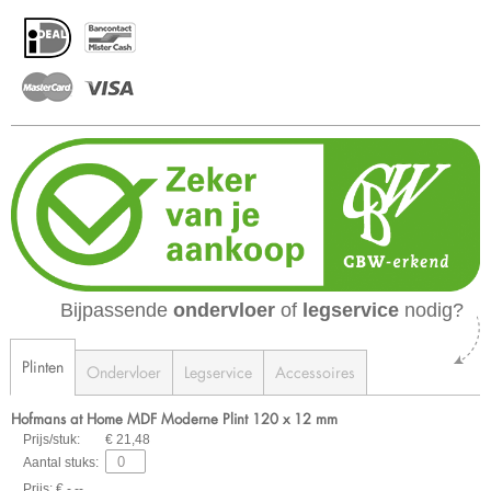
Bijpassende
ondervloer
of
legservice
nodig?
Plinten
Ondervloer
Legservice
Accessoires
Hofmans at Home MDF Moderne Plint 120 x 12 mm
Prijs/stuk:
€ 21,48
Aantal stuks:
Prijs: € -,--