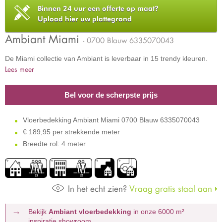
Binnen 24 uur een offerte op maat?
Upload hier uw plattegrond
Ambiant Miami
- 0700 Blauw 6335070043
De Miami collectie van Ambiant is leverbaar in 15 trendy kleuren.
Lees meer
Bel voor de scherpste prijs
Vloerbedekking Ambiant Miami 0700 Blauw 6335070043
€
189,95 per strekkende meter
Breedte rol: 4 meter
In het echt zien?
Vraag gratis staal aan
Bekijk
Ambiant vloerbedekking
in onze 6000 m²
inspiratie showroom