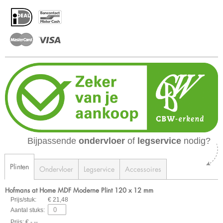
Bijpassende
ondervloer
of
legservice
nodig?
Plinten
Ondervloer
Legservice
Accessoires
Hofmans at Home MDF Moderne Plint 120 x 12 mm
Prijs/stuk:
€ 21,48
Aantal stuks:
Prijs: € -,--