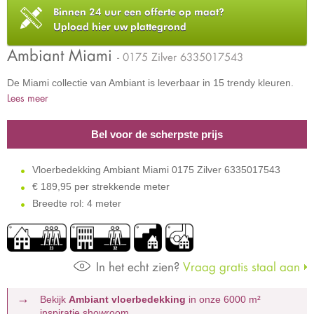
Binnen 24 uur een offerte op maat?
Upload hier uw plattegrond
Ambiant Miami
- 0175 Zilver 6335017543
De Miami collectie van Ambiant is leverbaar in 15 trendy kleuren.
Lees meer
Bel voor de scherpste prijs
Vloerbedekking Ambiant Miami 0175 Zilver 6335017543
€
189,95 per strekkende meter
Breedte rol: 4 meter
In het echt zien?
Vraag gratis staal aan
Bekijk
Ambiant vloerbedekking
in onze 6000 m²
inspiratie showroom