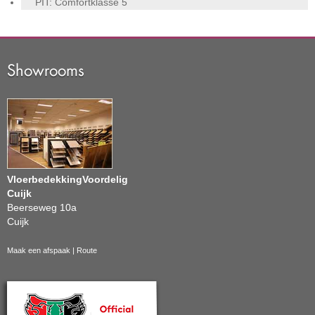
PIT: Comfortklasse
5
Showrooms
VloerbedekkingVoordelig
Cuijk
Beerseweg 10a
Cuijk
Maak een afspaak
|
Route