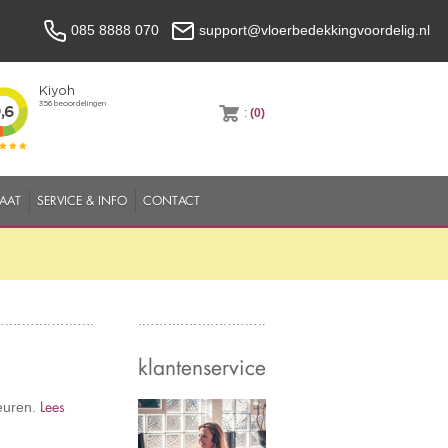
085 8888 070
support@vloerbedekkingvoordelig.nl
:
(0)
MAAT
SERVICE & INFO
CONTACT
klantenservice
Lees
leuren.