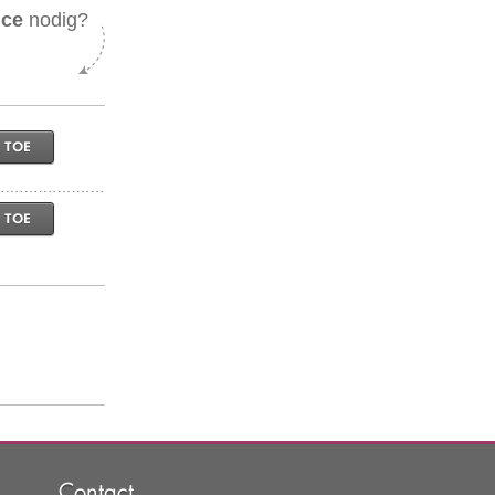
ice
nodig?
 TOE
 TOE
Contact