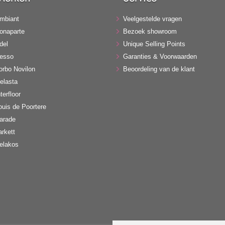
mbiant
Veelgestelde vragen
onaparte
Bezoek showroom
del
Unique Selling Points
esso
Garanties & Voorwaarden
orbo Novilon
Beoordeling van de klant
elasta
terfloor
ouis de Poortere
arade
arkett
elakos