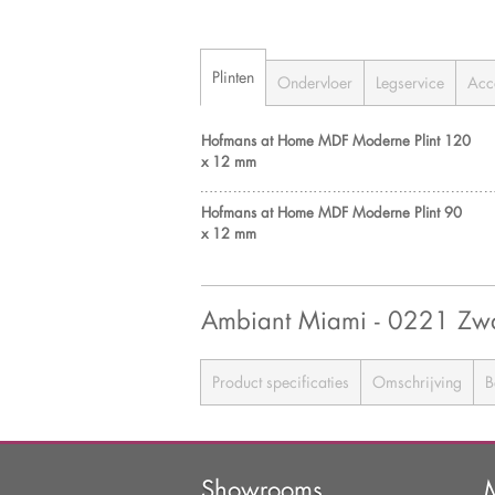
Plinten
Ondervloer
Legservice
Acc
Hofmans at Home MDF Moderne Plint 120
x 12 mm
Hofmans at Home MDF Moderne Plint 90
x 12 mm
Ambiant Miami - 0221 Zw
Product specificaties
Omschrijving
B
Showrooms