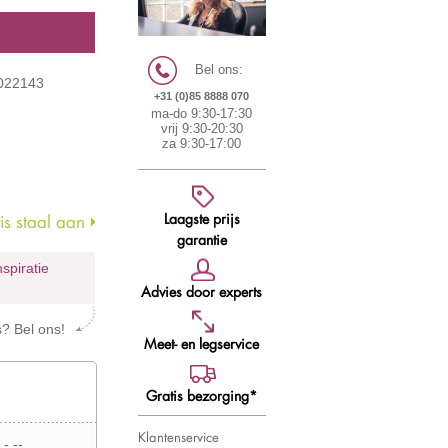
Bel ons:
5022143
+31 (0)85 8888 070
ma-do 9:30-17:30
vrij 9:30-20:30
za 9:30-17:00
Laagste prijs
s staal aan
garantie
nspiratie
Advies door experts
s? Bel ons!
Meet- en legservice
Gratis bezorging*
Klantenservice
 -,--