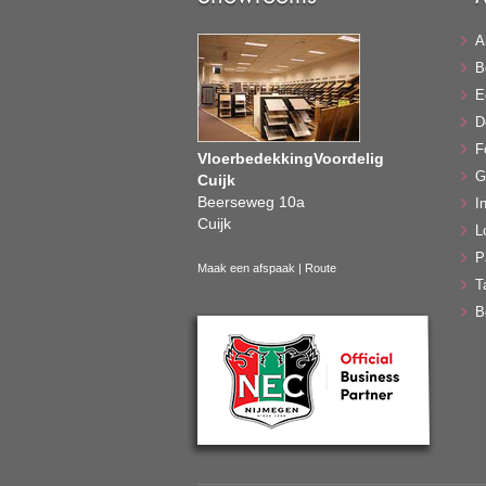
A
B
E
D
F
VloerbedekkingVoordelig
G
Cuijk
Beerseweg 10a
In
Cuijk
L
P
Maak een afspaak
|
Route
T
B