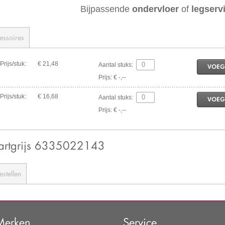
Bijpassende
ondervloer
of
legserv
essoires
Prijs/stuk:
€ 21,48
Aantal stuks:
VOEG
Prijs: € -,--
Prijs/stuk:
€ 16,68
Aantal stuks:
VOEG
Prijs: € -,--
artgrijs 6335022143
estellen
Merken
Service