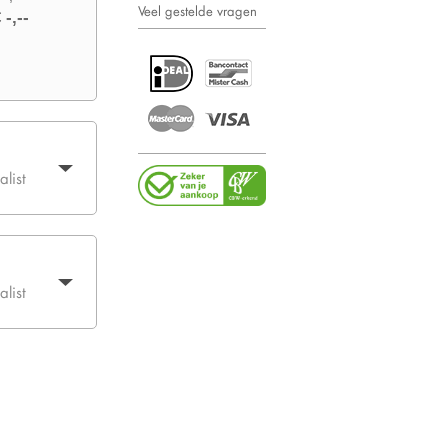
Veel gestelde vragen
 -,--
list
list