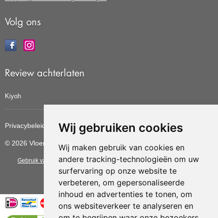
Volg ons
Review achterlaten
Kiyoh
Wij gebruiken cookies
Privacybeleid
Cookiebeleid
Update cookies voorkeuren
© 2026 Vloerbedekkingvoordelig
Wij maken gebruik van cookies en
andere tracking-technologieën om uw
Gebruik van deze site betekent dat u de
algemene voorwaarden
van CBW
surfervaring op onze website te
erkende woonwinkels accepteert.
verbeteren, om gepersonaliseerde
inhoud en advertenties te tonen, om
ons websiteverkeer te analyseren en
om te begrijpen waar onze bezoekers