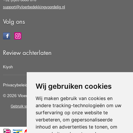
support@vloerbedekkingvoordelig.nl
Volg ons
Review achterlaten
Kiyoh
Wij gebruiken cookies
Privacybeleid
Cookiebeleid
Update cookies voorkeuren
© 2026 Vloerbedekkingvoordelig
Wij maken gebruik van cookies en
andere tracking-technologieën om uw
Gebruik van deze site betekent dat u de
algemene voorwaarden
van CBW
surfervaring op onze website te
erkende woonwinkels accepteert.
verbeteren, om gepersonaliseerde
inhoud en advertenties te tonen, om