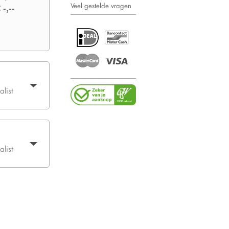
Veel gestelde vragen
 -,--
list
list