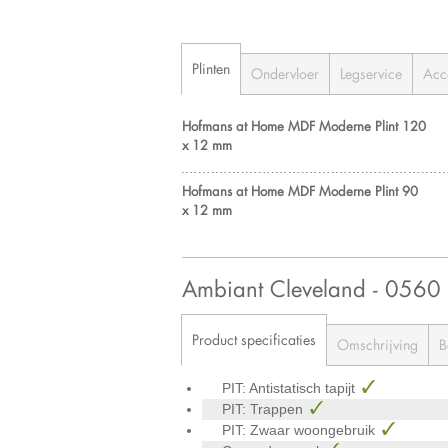
Plinten
Ondervloer
Legservice
Acc
Hofmans at Home MDF Moderne Plint 120
x 12 mm
Hofmans at Home MDF Moderne Plint 90
x 12 mm
Ambiant Cleveland - 056
Product specificaties
Omschrijving
B
PIT: Antistatisch tapijt
PIT: Trappen
PIT: Zwaar woongebruik