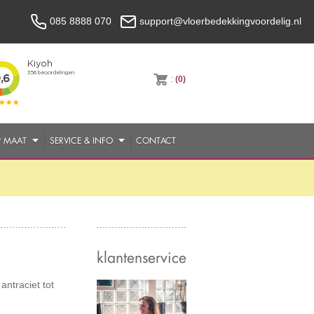
085 8888 070
support@vloerbedekkingvoordelig.nl
:
(0)
P MAAT
SERVICE & INFO
CONTACT
klantenservice
antraciet tot