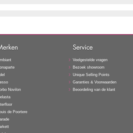
Merken
Service
mbiant
Veelgestelde vragen
onaparte
Bezoek showroom
del
Unique Selling Points
esso
Garanties & Voorwaarden
orbo Novilon
Beoordeling van de klant
elasta
terfloor
ouis de Poortere
arade
arkett