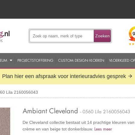
Zoeken
EUM
PROJECTSTOFFERING
CUSTOM DESIGN-VLOEREN
VLOERKLEED O
Plan hier een afspraak voor interieuradvies gesprek
560 Lila 2160056043
Ambiant Cleveland
- 0560 Lila 2160056043
De Cleveland collectie bestaat uit 14 prachtige kleuren van 
Lees meer
crème en van beige tot donkerblauw.