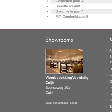
Gesneden pool
Breedte rol
400
Garantie in jaar
7
PIT: Comfortklasse
5
Showrooms
A
B
E
D
F
VloerbedekkingVoordelig
G
Cuijk
Beerseweg 10a
In
Cuijk
L
P
Maak een afspaak
|
Route
T