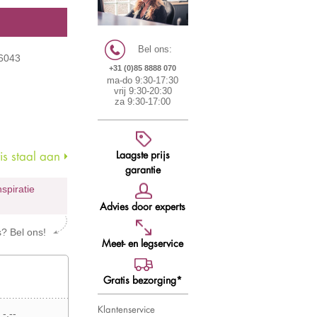
Bel ons:
56043
+31 (0)85 8888 070
ma-do 9:30-17:30
vrij 9:30-20:30
za 9:30-17:00
Laagste prijs
s staal aan
garantie
nspiratie
Advies door experts
s? Bel ons!
Meet- en legservice
Gratis bezorging*
Klantenservice
 -,--