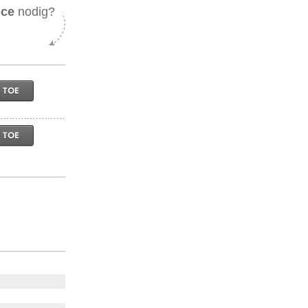
ice
nodig?
 TOE
 TOE