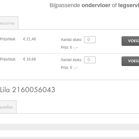
Bijpassende
ondervloer
of
legserv
essoires
Prijs/stuk:
€ 21,48
Aantal stuks:
VOEG
Prijs: € -,--
Prijs/stuk:
€ 16,68
Aantal stuks:
VOEG
Prijs: € -,--
0 Lila 2160056043
estellen