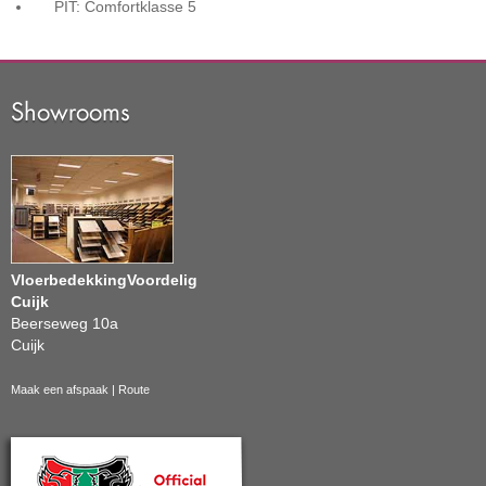
PIT: Comfortklasse
5
Showrooms
VloerbedekkingVoordelig
Cuijk
Beerseweg 10a
Cuijk
Maak een afspaak
|
Route