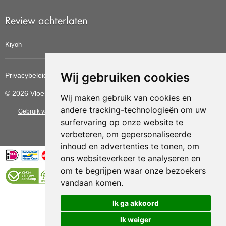
Review achterlaten
Kiyoh
Wij gebruiken cookies
Privacybeleid
Cookiebeleid
Update cookies voorkeuren
© 2026 Vloerbedekkingvoordelig
Wij maken gebruik van cookies en
andere tracking-technologieën om uw
Gebruik van deze site betekent dat u de
algemene voorwaarden
van CBW
surfervaring op onze website te
erkende woonwinkels accepteert.
verbeteren, om gepersonaliseerde
inhoud en advertenties te tonen, om
ons websiteverkeer te analyseren en
om te begrijpen waar onze bezoekers
vandaan komen.
Vloerenvoordelig.nl is een onderdeel van
Ik ga akkoord
Ik weiger