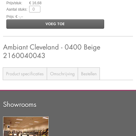
Prijs/stuk:
€ 16,68
Aantal stuks:
Prijs: € -,--
VOEG TOE
Ambiant Cleveland - 0400 Beige
2160040043
Product specificaties
Omschrijving
Bestellen
Showrooms