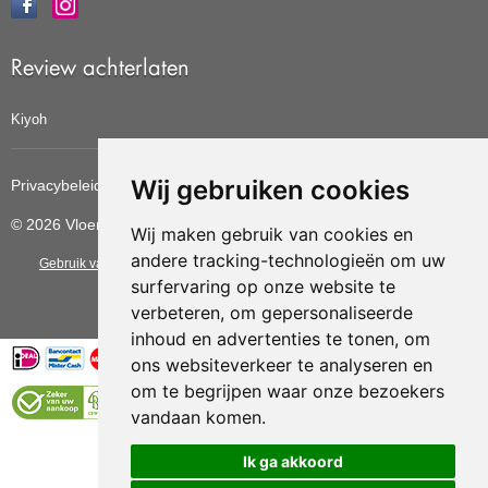
Review achterlaten
Kiyoh
Wij gebruiken cookies
Privacybeleid
Cookiebeleid
Update cookies voorkeuren
© 2026 Vloerbedekkingvoordelig
Wij maken gebruik van cookies en
andere tracking-technologieën om uw
Gebruik van deze site betekent dat u de
algemene voorwaarden
van CBW
surfervaring op onze website te
erkende woonwinkels accepteert.
verbeteren, om gepersonaliseerde
inhoud en advertenties te tonen, om
ons websiteverkeer te analyseren en
om te begrijpen waar onze bezoekers
vandaan komen.
Vloerenvoordelig.nl is een onderdeel van
Ik ga akkoord