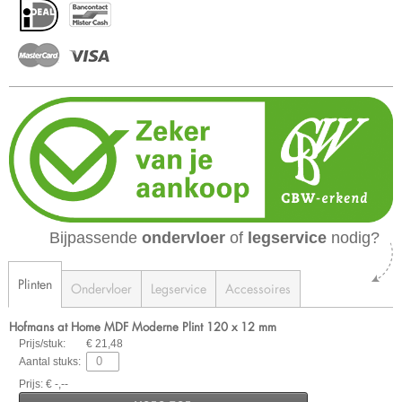
Bijpassende
ondervloer
of
legservice
nodig?
Plinten
Ondervloer
Legservice
Accessoires
Hofmans at Home MDF Moderne Plint 120 x 12 mm
Prijs/stuk:
€ 21,48
Aantal stuks:
Prijs: € -,--