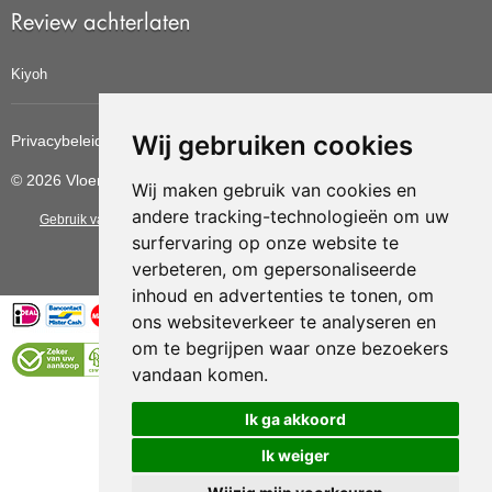
Review achterlaten
Kiyoh
Wij gebruiken cookies
Privacybeleid
Cookiebeleid
Update cookies voorkeuren
© 2026 Vloerbedekkingvoordelig
Wij maken gebruik van cookies en
andere tracking-technologieën om uw
Gebruik van deze site betekent dat u de
algemene voorwaarden
van CBW
surfervaring op onze website te
erkende woonwinkels accepteert.
verbeteren, om gepersonaliseerde
inhoud en advertenties te tonen, om
ons websiteverkeer te analyseren en
om te begrijpen waar onze bezoekers
vandaan komen.
Vloerenvoordelig.nl is een onderdeel van
Ik ga akkoord
Ik weiger