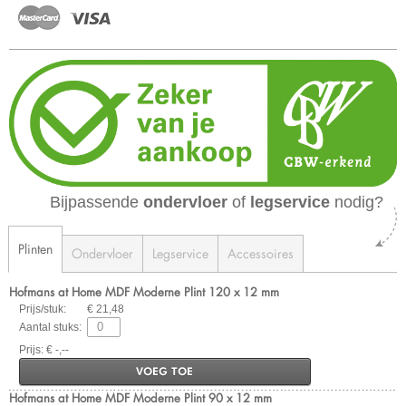
Bijpassende
ondervloer
of
legservice
nodig?
Plinten
Ondervloer
Legservice
Accessoires
Hofmans at Home MDF Moderne Plint 120 x 12 mm
Prijs/stuk:
€ 21,48
Aantal stuks:
Prijs: € -,--
VOEG TOE
Hofmans at Home MDF Moderne Plint 90 x 12 mm